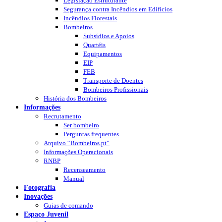
Legislação Estruturante
Segurança contra Incêndios em Edificios
Incêndios Florestais
Bombeiros
Subsídios e Apoios
Quartéis
Equipamentos
EIP
FEB
Transporte de Doentes
Bombeiros Profissionais
História dos Bombeiros
Informações
Recrutamento
Ser bombeiro
Perguntas frequentes
Arquivo “Bombeiros.pt”
Informações Operacionais
RNBP
Recenseamento
Manual
Fotografia
Inovações
Guias de comando
Espaço Juvenil