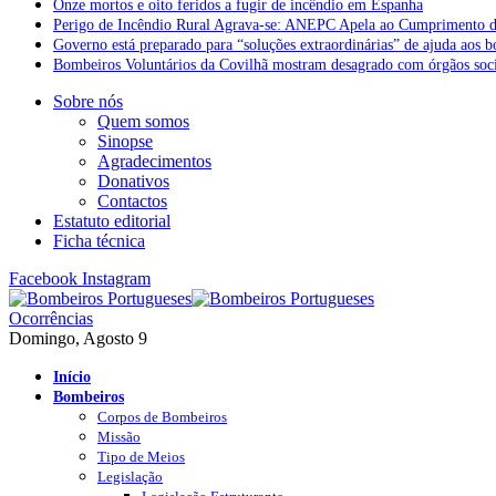
Onze mortos e oito feridos a fugir de incêndio em Espanha
Perigo de Incêndio Rural Agrava-se: ANEPC Apela ao Cumprimento d
Governo está preparado para “soluções extraordinárias” de ajuda aos 
Bombeiros Voluntários da Covilhã mostram desagrado com órgãos socia
Sobre nós
Quem somos
Sinopse
Agradecimentos
Donativos
Contactos
Estatuto editorial
Ficha técnica
Facebook
Instagram
Ocorrências
Domingo, Agosto 9
Início
Bombeiros
Corpos de Bombeiros
Missão
Tipo de Meios
Legislação