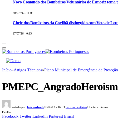
Novo Comando dos Bombeiros Voluntários de Esmoriz toma p
20/07/26 - 11:09
Chefe dos Bombeiros da Covilhã distinguido com Voto de Louv
17/07/26 - 0:13
Início
»
Artigos Técnicos
»
Plano Municipal de Emergência de Proteção
PMEPC_AngradoHeroism
Postado por:
luis.andrade
10/06/13 - 16:03
Sem comentários
1 Leitura mínima
Partilhar
Facebook
Twitter
LinkedIn
Pinterest
Email