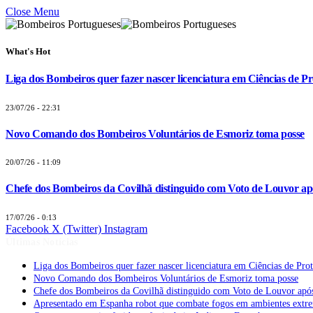
Close Menu
What's Hot
Liga dos Bombeiros quer fazer nascer licenciatura em Ciências de Pr
23/07/26 - 22:31
Novo Comando dos Bombeiros Voluntários de Esmoriz toma posse
20/07/26 - 11:09
Chefe dos Bombeiros da Covilhã distinguido com Voto de Louvor apó
17/07/26 - 0:13
Facebook
X (Twitter)
Instagram
Últimas Notícias
Liga dos Bombeiros quer fazer nascer licenciatura em Ciências de Pro
Novo Comando dos Bombeiros Voluntários de Esmoriz toma posse
Chefe dos Bombeiros da Covilhã distinguido com Voto de Louvor após
Apresentado em Espanha robot que combate fogos em ambientes extr