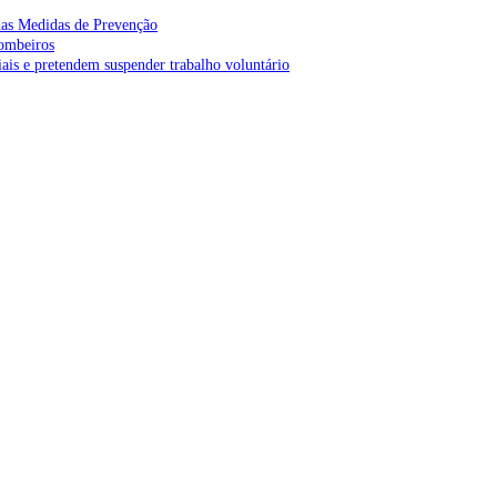
as Medidas de Prevenção
bombeiros
is e pretendem suspender trabalho voluntário