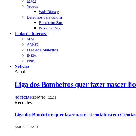
Jogos
Videos
Walt Disney
Desenhos para colorir
Bombeiro Sam
Patrulha Pata
Links de Interesse
MAI
ANEPC
Liga de Bombeiros
INEM
ENB
Notícias
Atual
Liga dos Bombeiros quer fazer nascer li
NOTÍCIAS
23/07/26 - 22:31
Recentes
Liga dos Bombeiros quer fazer nascer licenciatura em Ciências
23/07/26 - 22:31