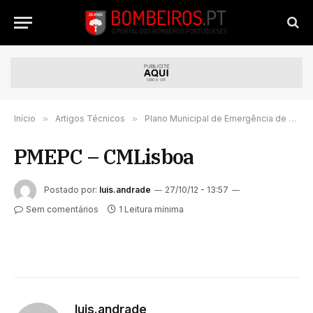
Início
»
Artigos Técnicos
»
Plano Municipal de Emergência de Lisboa
PMEPC – CMLisboa
Postado por:
luis.andrade
27/10/12 - 13:57
Sem comentários
1 Leitura mínima
luis.andrade