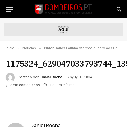
Início
»
Notícias
»
Pintor Carlos Farinha oferece quadro aos Bombeiros
1175324_629047033793744_13
Postado por:
Daniel Rocha
26/11/13 - 11:34
Sem comentários
1 Leitura mínima
Daniel Rocha