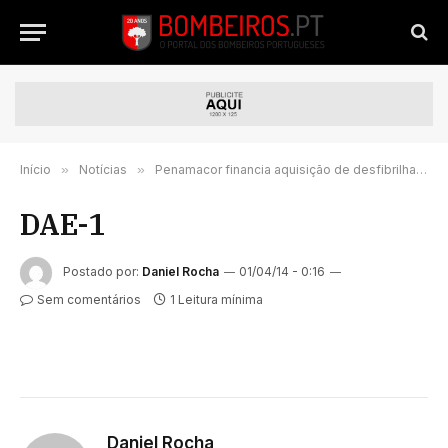
Início
»
Notícias
»
Penamacor financia aquisição de desfibrilhadores para os bombeiros
DAE-1
Postado por:
Daniel Rocha
01/04/14 - 0:16
Sem comentários
1 Leitura mínima
Daniel Rocha