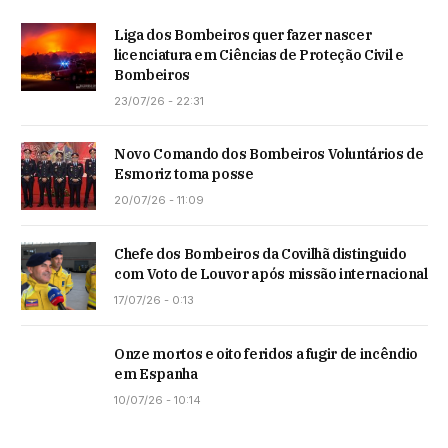
Liga dos Bombeiros quer fazer nascer
licenciatura em Ciências de Proteção Civil e
Bombeiros
23/07/26 - 22:31
Novo Comando dos Bombeiros Voluntários de
Esmoriz toma posse
20/07/26 - 11:09
Chefe dos Bombeiros da Covilhã distinguido
com Voto de Louvor após missão internacional
17/07/26 - 0:13
Onze mortos e oito feridos a fugir de incêndio
em Espanha
10/07/26 - 10:14