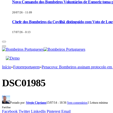
Novo Comando dos Bombeiros Voluntários de Esmoriz toma p
20/07/26 - 11:09
Chefe dos Bombeiros da Covilhã distinguido com Voto de Louv
17/07/26 - 0:13
Início
»
Fotorreportagem
»
Penacova: Bombeiros assinam protocolo em d
DSC01985
Postado por:
Sérgio Cipriano
15/07/14 - 18:56
Sem comentários
1 Leitura mínima
Partilhar
Facebook
Twitter
LinkedIn
Pinterest
Email