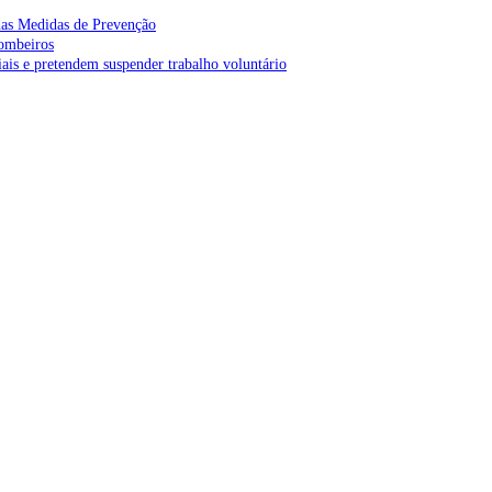
as Medidas de Prevenção
bombeiros
is e pretendem suspender trabalho voluntário