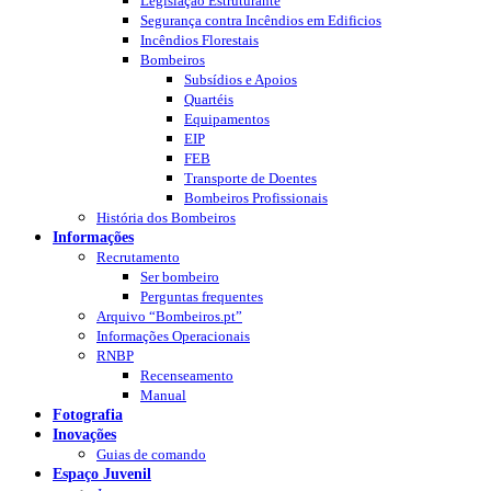
Legislação Estruturante
Segurança contra Incêndios em Edificios
Incêndios Florestais
Bombeiros
Subsídios e Apoios
Quartéis
Equipamentos
EIP
FEB
Transporte de Doentes
Bombeiros Profissionais
História dos Bombeiros
Informações
Recrutamento
Ser bombeiro
Perguntas frequentes
Arquivo “Bombeiros.pt”
Informações Operacionais
RNBP
Recenseamento
Manual
Fotografia
Inovações
Guias de comando
Espaço Juvenil