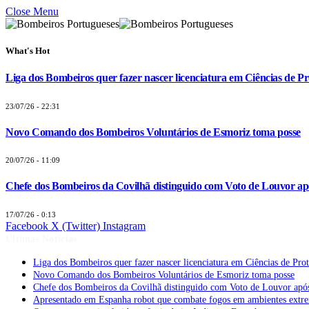
Close Menu
What's Hot
Liga dos Bombeiros quer fazer nascer licenciatura em Ciências de Pr
23/07/26 - 22:31
Novo Comando dos Bombeiros Voluntários de Esmoriz toma posse
20/07/26 - 11:09
Chefe dos Bombeiros da Covilhã distinguido com Voto de Louvor apó
17/07/26 - 0:13
Facebook
X (Twitter)
Instagram
Últimas Notícias
Liga dos Bombeiros quer fazer nascer licenciatura em Ciências de Pro
Novo Comando dos Bombeiros Voluntários de Esmoriz toma posse
Chefe dos Bombeiros da Covilhã distinguido com Voto de Louvor após
Apresentado em Espanha robot que combate fogos em ambientes extr