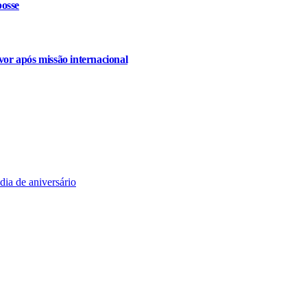
osse
or após missão internacional
ia de aniversário