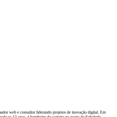
dor web e consultor liderando projetos de inovação digital. Em
e os 13 anos, é bombeiro de carreira no posto de Subchefe,