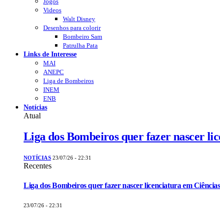
Jogos
Videos
Walt Disney
Desenhos para colorir
Bombeiro Sam
Patrulha Pata
Links de Interesse
MAI
ANEPC
Liga de Bombeiros
INEM
ENB
Notícias
Atual
Liga dos Bombeiros quer fazer nascer li
NOTÍCIAS
23/07/26 - 22:31
Recentes
Liga dos Bombeiros quer fazer nascer licenciatura em Ciências
23/07/26 - 22:31