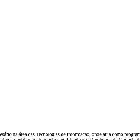
ário na área das Tecnologias de Informação, onde atua como programa
ige o portal www.bombeiros.pt. Ligado aos Bombeiros de Gouveia desd