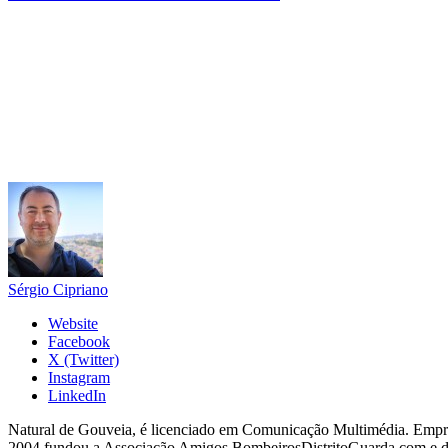
Sérgio Cipriano
Website
Facebook
X (Twitter)
Instagram
LinkedIn
Natural de Gouveia, é licenciado em Comunicação Multimédia. Empres
2004 fundou a Associação Amigos BombeirosDistritoGuarda.com e dir