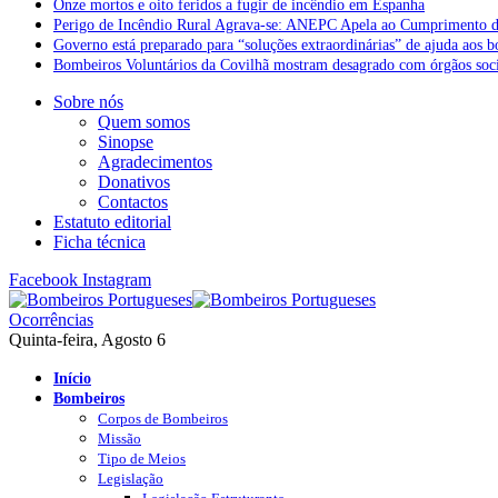
Onze mortos e oito feridos a fugir de incêndio em Espanha
Perigo de Incêndio Rural Agrava-se: ANEPC Apela ao Cumprimento d
Governo está preparado para “soluções extraordinárias” de ajuda aos 
Bombeiros Voluntários da Covilhã mostram desagrado com órgãos socia
Sobre nós
Quem somos
Sinopse
Agradecimentos
Donativos
Contactos
Estatuto editorial
Ficha técnica
Facebook
Instagram
Ocorrências
Quinta-feira, Agosto 6
Início
Bombeiros
Corpos de Bombeiros
Missão
Tipo de Meios
Legislação