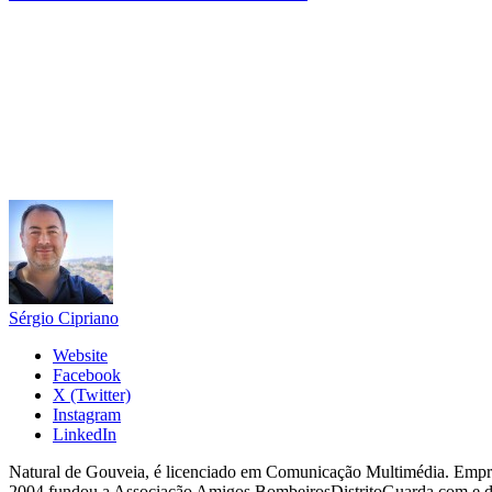
Sérgio Cipriano
Website
Facebook
X (Twitter)
Instagram
LinkedIn
Natural de Gouveia, é licenciado em Comunicação Multimédia. Empres
2004 fundou a Associação Amigos BombeirosDistritoGuarda.com e dir