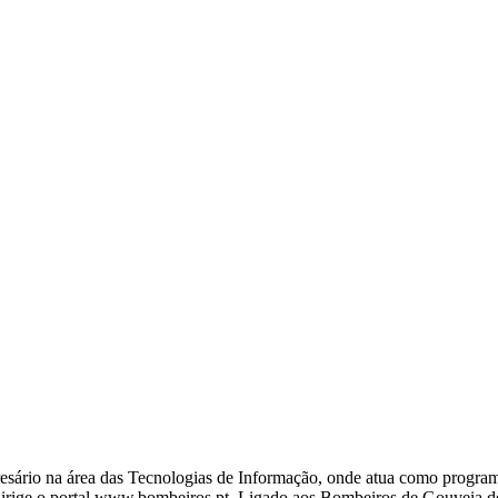
ário na área das Tecnologias de Informação, onde atua como programa
ige o portal www.bombeiros.pt. Ligado aos Bombeiros de Gouveia desd