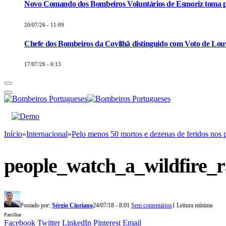
Novo Comando dos Bombeiros Voluntários de Esmoriz toma p
20/07/26 - 11:09
Chefe dos Bombeiros da Covilhã distinguido com Voto de Louv
17/07/26 - 0:13
Início
»
Internacional
»
Pelo menos 50 mortos e dezenas de feridos nos 
people_watch_a_wildfire_r
Postado por:
Sérgio Cipriano
24/07/18 - 8:01
Sem comentários
1 Leitura mínima
Partilhar
Facebook
Twitter
LinkedIn
Pinterest
Email