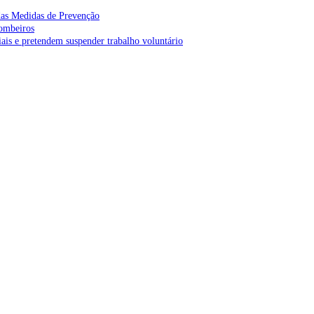
as Medidas de Prevenção
bombeiros
is e pretendem suspender trabalho voluntário