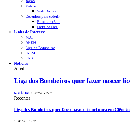
Jogos
Videos
Walt Disney
Desenhos para colorir
Bombeiro Sam
Patrulha Pata
Links de Interesse
MAI
ANEPC
Liga de Bombeiros
INEM
ENB
Notícias
Atual
Liga dos Bombeiros quer fazer nascer li
NOTÍCIAS
23/07/26 - 22:31
Recentes
Liga dos Bombeiros quer fazer nascer licenciatura em Ciências
23/07/26 - 22:31