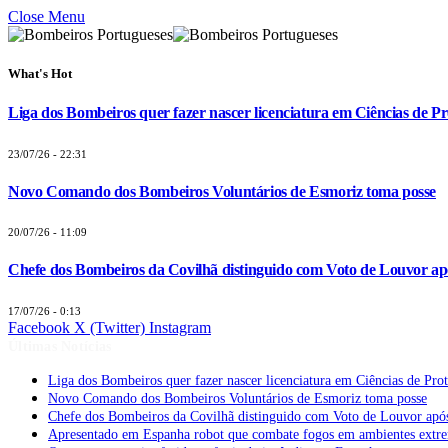
Close Menu
What's Hot
Liga dos Bombeiros quer fazer nascer licenciatura em Ciências de Pr
23/07/26 - 22:31
Novo Comando dos Bombeiros Voluntários de Esmoriz toma posse
20/07/26 - 11:09
Chefe dos Bombeiros da Covilhã distinguido com Voto de Louvor apó
17/07/26 - 0:13
Facebook
X (Twitter)
Instagram
Últimas Notícias
Liga dos Bombeiros quer fazer nascer licenciatura em Ciências de Pro
Novo Comando dos Bombeiros Voluntários de Esmoriz toma posse
Chefe dos Bombeiros da Covilhã distinguido com Voto de Louvor após
Apresentado em Espanha robot que combate fogos em ambientes extr