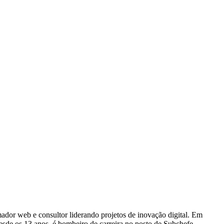
dor web e consultor liderando projetos de inovação digital. Em
e os 13 anos, é bombeiro de carreira no posto de Subchefe,