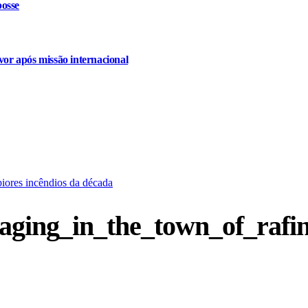
osse
or após missão internacional
piores incêndios da década
aging_in_the_town_of_rafi