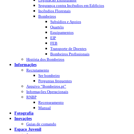
Legislação Estruturante
Segurança contra Incêndios em Edificios
Incêndios Florestais
Bombeiros
Subsídios e Apoios
Quartéis
Equipamentos
EIP
FEB
Transporte de Doentes
Bombeiros Profissionais
História dos Bombeiros
Informações
Recrutamento
Ser bombeiro
Perguntas frequentes
Arquivo “Bombeiros.pt”
Informações Operacionais
RNBP
Recenseamento
Manual
Fotografia
Inovações
Guias de comando
Espaço Juvenil