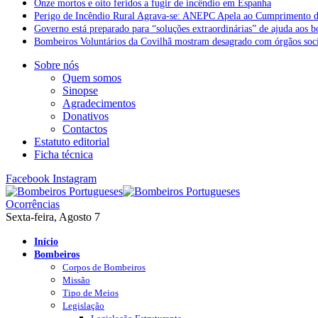
Onze mortos e oito feridos a fugir de incêndio em Espanha
Perigo de Incêndio Rural Agrava-se: ANEPC Apela ao Cumprimento d
Governo está preparado para “soluções extraordinárias” de ajuda aos 
Bombeiros Voluntários da Covilhã mostram desagrado com órgãos socia
Sobre nós
Quem somos
Sinopse
Agradecimentos
Donativos
Contactos
Estatuto editorial
Ficha técnica
Facebook
Instagram
Ocorrências
Sexta-feira, Agosto 7
Início
Bombeiros
Corpos de Bombeiros
Missão
Tipo de Meios
Legislação