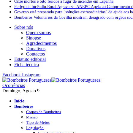
Onze mortos e oito feridos a fugir de incêndio em Espanha
Perigo de Incêndio Rural Agrava-se: ANEPC Apela ao Cumprimento d
Governo está preparado para “soluções extraordinárias” de ajuda aos 
Bombeiros Voluntários da Covilhã mostram desagrado com órgãos socia
Sobre nós
Quem somos
Sinopse
Agradecimentos
Donativos
Contactos
Estatuto editorial
Ficha técnica
Facebook
Instagram
Ocorrências
Domingo, Agosto 9
Início
Bombeiros
Corpos de Bombeiros
Missão
Tipo de Meios
Legislação