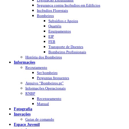
Legislação Estruturante
Segurança contra Incêndios em Edificios
Incêndios Florestais
Bombeiros
Subsídios e Apoios
Quartéis
Equipamentos
EIP
FEB
Transporte de Doentes
Bombeiros Profissionais
História dos Bombeiros
Informações
Recrutamento
Ser bombeiro
Perguntas frequentes
Arquivo “Bombeiros.pt”
Informações Operacionais
RNBP
Recenseamento
Manual
Fotografia
Inovações
Guias de comando
Espaço Juvenil