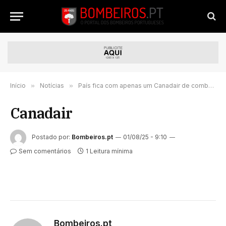
Início
»
Notícias
»
País fica com apenas um Canadair de combate aos fogos
Canadair
Postado por:
Bombeiros.pt
01/08/25 - 9:10
Sem comentários
1 Leitura mínima
Bombeiros.pt