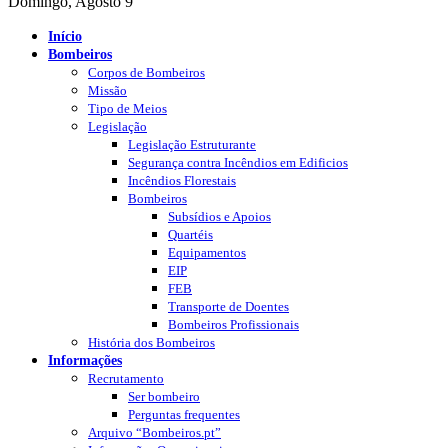
Domingo, Agosto 9
Início
Bombeiros
Corpos de Bombeiros
Missão
Tipo de Meios
Legislação
Legislação Estruturante
Segurança contra Incêndios em Edificios
Incêndios Florestais
Bombeiros
Subsídios e Apoios
Quartéis
Equipamentos
EIP
FEB
Transporte de Doentes
Bombeiros Profissionais
História dos Bombeiros
Informações
Recrutamento
Ser bombeiro
Perguntas frequentes
Arquivo “Bombeiros.pt”