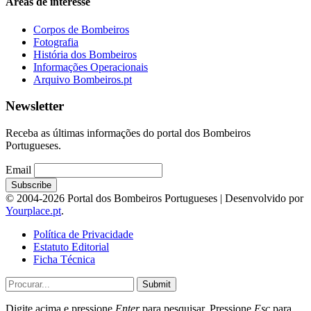
Áreas de interesse
Corpos de Bombeiros
Fotografia
História dos Bombeiros
Informações Operacionais
Arquivo Bombeiros.pt
Newsletter
Receba as últimas informações do portal dos Bombeiros
Portugueses.
Email
© 2004-2026 Portal dos Bombeiros Portugueses | Desenvolvido por
Yourplace.pt
.
Política de Privacidade
Estatuto Editorial
Ficha Técnica
Submit
Digite acima e pressione
Enter
para pesquisar. Pressione
Esc
para