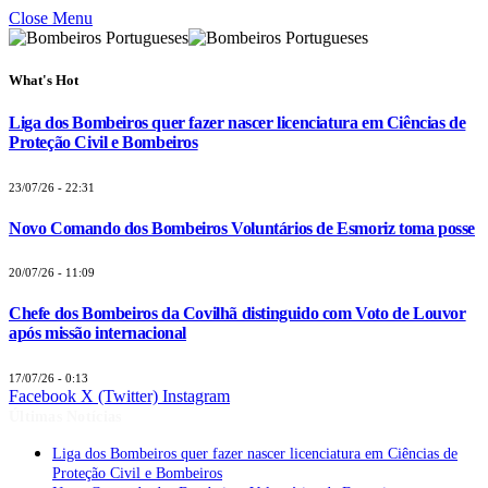
Close Menu
What's Hot
Liga dos Bombeiros quer fazer nascer licenciatura em Ciências de
Proteção Civil e Bombeiros
23/07/26 - 22:31
Novo Comando dos Bombeiros Voluntários de Esmoriz toma posse
20/07/26 - 11:09
Chefe dos Bombeiros da Covilhã distinguido com Voto de Louvor
após missão internacional
17/07/26 - 0:13
Facebook
X (Twitter)
Instagram
Últimas Notícias
Liga dos Bombeiros quer fazer nascer licenciatura em Ciências de
Proteção Civil e Bombeiros