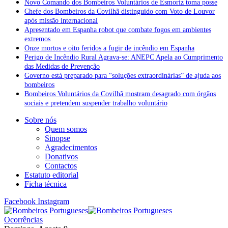
Novo Comando dos Bombeiros Voluntários de Esmoriz toma posse
Chefe dos Bombeiros da Covilhã distinguido com Voto de Louvor
após missão internacional
Apresentado em Espanha robot que combate fogos em ambientes
extremos
Onze mortos e oito feridos a fugir de incêndio em Espanha
Perigo de Incêndio Rural Agrava-se: ANEPC Apela ao Cumprimento
das Medidas de Prevenção
Governo está preparado para “soluções extraordinárias” de ajuda aos
bombeiros
Bombeiros Voluntários da Covilhã mostram desagrado com órgãos
sociais e pretendem suspender trabalho voluntário
Sobre nós
Quem somos
Sinopse
Agradecimentos
Donativos
Contactos
Estatuto editorial
Ficha técnica
Facebook
Instagram
Ocorrências