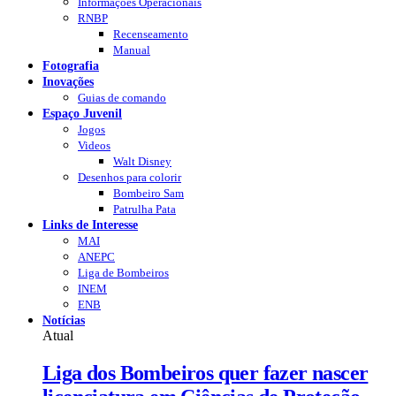
Informações Operacionais
RNBP
Recenseamento
Manual
Fotografia
Inovações
Guias de comando
Espaço Juvenil
Jogos
Videos
Walt Disney
Desenhos para colorir
Bombeiro Sam
Patrulha Pata
Links de Interesse
MAI
ANEPC
Liga de Bombeiros
INEM
ENB
Notícias
Atual
Liga dos Bombeiros quer fazer nascer