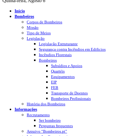
Quinta-feira, Agosto 6
Início
Bombeiros
Corpos de Bombeiros
Missão
Tipo de Meios
Legislação
Legislação Estruturante
Segurança contra Incêndios em Edificios
Incêndios Florestais
Bombeiros
Subsídios e Apoios
Quartéis
Equipamentos
EIP
FEB
Transporte de Doentes
Bombeiros Profissionais
História dos Bombeiros
Informações
Recrutamento
Ser bombeiro
Perguntas frequentes
Arquivo “Bombeiros.pt”