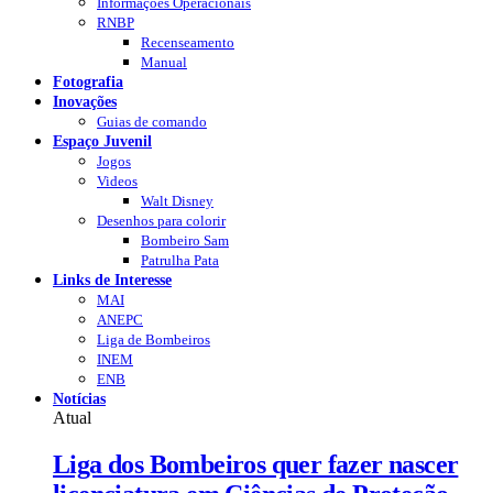
Informações Operacionais
RNBP
Recenseamento
Manual
Fotografia
Inovações
Guias de comando
Espaço Juvenil
Jogos
Videos
Walt Disney
Desenhos para colorir
Bombeiro Sam
Patrulha Pata
Links de Interesse
MAI
ANEPC
Liga de Bombeiros
INEM
ENB
Notícias
Atual
Liga dos Bombeiros quer fazer nascer