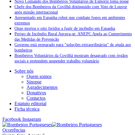
Novo Comando dos Bombeiros Voluntários de Esmoriz toma posse
Chefe dos Bombeiros da Covilhã distinguido com Voto de Louvor
após missão internacional
Apresentado em Espanha robot que combate fogos em ambientes
extremos
Onze mortos e oito feridos a fugir de incêndio em Espanha
Perigo de Incêndio Rural Agrava-se: ANEPC Apela ao Cumprimento
das Medidas de Prevenção
Governo está preparado para “soluções extraordinárias” de ajuda aos
bombeiros
Bombeiros Voluntários da Covilhã mostram desagrado com órgãos
sociais e pretendem suspender trabalho voluntário
Sobre nós
Quem somos
Sinopse
Agradecimentos
Donativos
Contactos
Estatuto editorial
Ficha técnica
Facebook
Instagram
Ocorrências