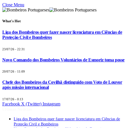
Close Menu
What's Hot
Liga dos Bombeiros quer fazer nascer licenciatura em Ciências de
Proteção Civil e Bombeiros
23/07/26 - 22:31
Novo Comando dos Bombeiros Voluntários de Esmoriz toma posse
20/07/26 - 11:09
Chefe dos Bombeiros da Covilhã distinguido com Voto de Louvor
após missão internacional
17/07/26 - 0:13
Facebook
X (Twitter)
Instagram
Últimas Notícias
Liga dos Bombeiros quer fazer nascer licenciatura em Ciências de
Proteção Civil e Bombeiros