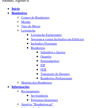
Sábado, Agosto 8
Início
Bombeiros
Corpos de Bombeiros
Missão
Tipo de Meios
Legislação
Legislação Estruturante
Segurança contra Incêndios em Edificios
Incêndios Florestais
Bombeiros
Subsídios e Apoios
Quartéis
Equipamentos
EIP
FEB
Transporte de Doentes
Bombeiros Profissionais
História dos Bombeiros
Informações
Recrutamento
Ser bombeiro
Perguntas frequentes
Arquivo “Bombeiros.pt”