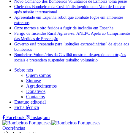
Novo Comando dos Bombeiros Voluntários de Esmoriz toma posse
Chefe dos Bombeiros da Covilhã distinguido com Voto de Louvor
após missão internacional
Apresentado em Espanha robot que combate fogos em ambientes
extremos
Onze mortos e oito feridos a fugir de incêndio em Espanha
Perigo de Incêndio Rural Agrava-se: ANEPC Apela ao Cumprimento
das Medidas de Prevenção
Governo está preparado para “soluções extraordinárias” de ajuda aos
bombeiros
Bombeiros Voluntários da Covilhã mostram desagrado com órgãos
sociais e pretendem suspender trabalho voluntário
Sobre nós
Quem somos
Sinopse
Agradecimentos
Donativos
Contactos
Estatuto editorial
Ficha técnica
Facebook
Instagram
Ocorrências