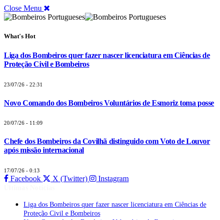
Close Menu
What's Hot
Liga dos Bombeiros quer fazer nascer licenciatura em Ciências de
Proteção Civil e Bombeiros
23/07/26 - 22:31
Novo Comando dos Bombeiros Voluntários de Esmoriz toma posse
20/07/26 - 11:09
Chefe dos Bombeiros da Covilhã distinguido com Voto de Louvor
após missão internacional
17/07/26 - 0:13
Facebook
X (Twitter)
Instagram
Últimas Notícias
Liga dos Bombeiros quer fazer nascer licenciatura em Ciências de
Proteção Civil e Bombeiros