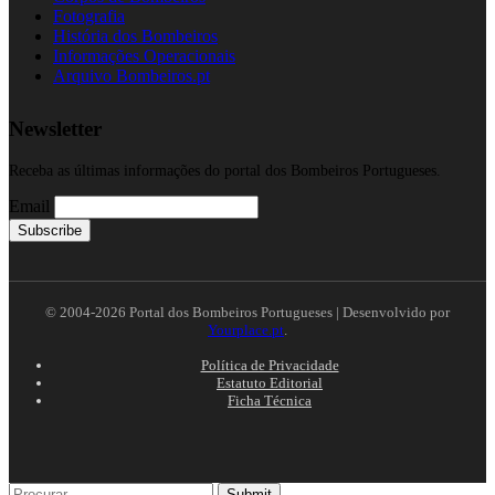
Fotografia
História dos Bombeiros
Informações Operacionais
Arquivo Bombeiros.pt
Newsletter
Receba as últimas informações do portal dos Bombeiros Portugueses.
Email
© 2004-2026 Portal dos Bombeiros Portugueses | Desenvolvido por
Yourplace.pt
.
Política de Privacidade
Estatuto Editorial
Ficha Técnica
Submit