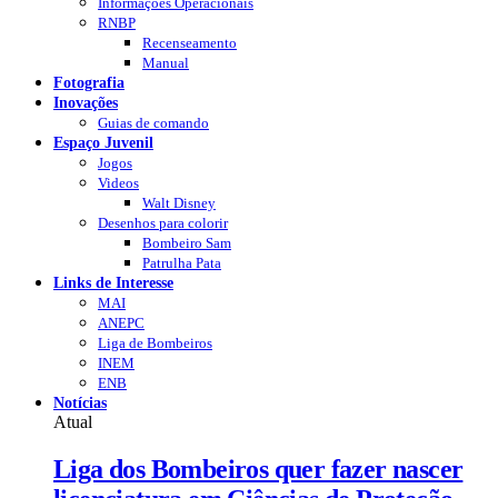
Informações Operacionais
RNBP
Recenseamento
Manual
Fotografia
Inovações
Guias de comando
Espaço Juvenil
Jogos
Videos
Walt Disney
Desenhos para colorir
Bombeiro Sam
Patrulha Pata
Links de Interesse
MAI
ANEPC
Liga de Bombeiros
INEM
ENB
Notícias
Atual
Liga dos Bombeiros quer fazer nascer