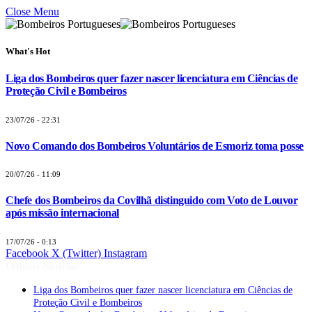
Close Menu
What's Hot
Liga dos Bombeiros quer fazer nascer licenciatura em Ciências de
Proteção Civil e Bombeiros
23/07/26 - 22:31
Novo Comando dos Bombeiros Voluntários de Esmoriz toma posse
20/07/26 - 11:09
Chefe dos Bombeiros da Covilhã distinguido com Voto de Louvor
após missão internacional
17/07/26 - 0:13
Facebook
X (Twitter)
Instagram
Últimas Notícias
Liga dos Bombeiros quer fazer nascer licenciatura em Ciências de
Proteção Civil e Bombeiros