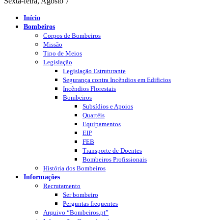
Sexta-feira, Agosto 7
Início
Bombeiros
Corpos de Bombeiros
Missão
Tipo de Meios
Legislação
Legislação Estruturante
Segurança contra Incêndios em Edificios
Incêndios Florestais
Bombeiros
Subsídios e Apoios
Quartéis
Equipamentos
EIP
FEB
Transporte de Doentes
Bombeiros Profissionais
História dos Bombeiros
Informações
Recrutamento
Ser bombeiro
Perguntas frequentes
Arquivo “Bombeiros.pt”