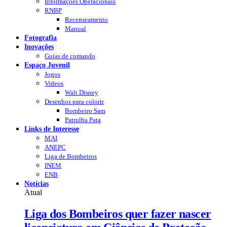
Informações Operacionais
RNBP
Recenseamento
Manual
Fotografia
Inovações
Guias de comando
Espaço Juvenil
Jogos
Videos
Walt Disney
Desenhos para colorir
Bombeiro Sam
Patrulha Pata
Links de Interesse
MAI
ANEPC
Liga de Bombeiros
INEM
ENB
Notícias
Atual
Liga dos Bombeiros quer fazer nascer