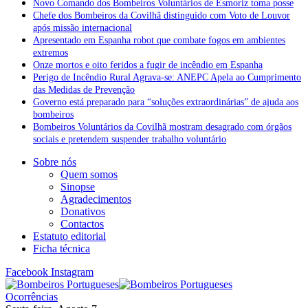
Novo Comando dos Bombeiros Voluntários de Esmoriz toma posse
Chefe dos Bombeiros da Covilhã distinguido com Voto de Louvor
após missão internacional
Apresentado em Espanha robot que combate fogos em ambientes
extremos
Onze mortos e oito feridos a fugir de incêndio em Espanha
Perigo de Incêndio Rural Agrava-se: ANEPC Apela ao Cumprimento
das Medidas de Prevenção
Governo está preparado para “soluções extraordinárias” de ajuda aos
bombeiros
Bombeiros Voluntários da Covilhã mostram desagrado com órgãos
sociais e pretendem suspender trabalho voluntário
Sobre nós
Quem somos
Sinopse
Agradecimentos
Donativos
Contactos
Estatuto editorial
Ficha técnica
Facebook
Instagram
Ocorrências