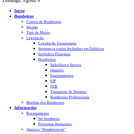
Domingo, Agosto 9
Início
Bombeiros
Corpos de Bombeiros
Missão
Tipo de Meios
Legislação
Legislação Estruturante
Segurança contra Incêndios em Edificios
Incêndios Florestais
Bombeiros
Subsídios e Apoios
Quartéis
Equipamentos
EIP
FEB
Transporte de Doentes
Bombeiros Profissionais
História dos Bombeiros
Informações
Recrutamento
Ser bombeiro
Perguntas frequentes
Arquivo “Bombeiros.pt”