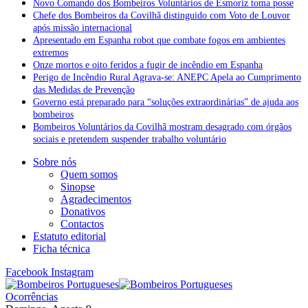
Novo Comando dos Bombeiros Voluntários de Esmoriz toma posse
Chefe dos Bombeiros da Covilhã distinguido com Voto de Louvor
após missão internacional
Apresentado em Espanha robot que combate fogos em ambientes
extremos
Onze mortos e oito feridos a fugir de incêndio em Espanha
Perigo de Incêndio Rural Agrava-se: ANEPC Apela ao Cumprimento
das Medidas de Prevenção
Governo está preparado para “soluções extraordinárias” de ajuda aos
bombeiros
Bombeiros Voluntários da Covilhã mostram desagrado com órgãos
sociais e pretendem suspender trabalho voluntário
Sobre nós
Quem somos
Sinopse
Agradecimentos
Donativos
Contactos
Estatuto editorial
Ficha técnica
Facebook
Instagram
Ocorrências