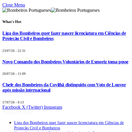
Close Menu
What's Hot
Liga dos Bombeiros quer fazer nascer licenciatura em Ciências de
Proteção Civil e Bombeiros
23/07/26 - 22:31
Novo Comando dos Bombeiros Voluntários de Esmoriz toma posse
20/07/26 - 11:09
Chefe dos Bombeiros da Covilhã distinguido com Voto de Louvor
após missão internacional
17/07/26 - 0:13
Facebook
X (Twitter)
Instagram
Últimas Notícias
Liga dos Bombeiros quer fazer nascer licenciatura em Ciências de
Proteção Civil e Bombeiros