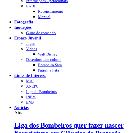
Informações Operacionais
RNBP
Recenseamento
Manual
Fotografia
Inovações
Guias de comando
Espaço Juvenil
Jogos
Videos
Walt Disney
Desenhos para colorir
Bombeiro Sam
Patrulha Pata
Links de Interesse
MAI
ANEPC
Liga de Bombeiros
INEM
ENB
Notícias
Atual
Liga dos Bombeiros quer fazer nascer