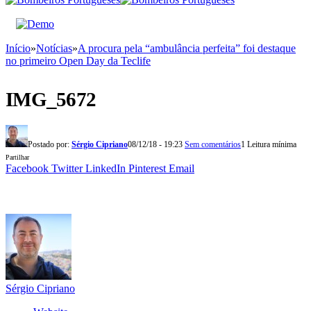
Início
»
Notícias
»
A procura pela “ambulância perfeita” foi destaque
no primeiro Open Day da Teclife
IMG_5672
Postado por:
Sérgio Cipriano
08/12/18 - 19:23
Sem comentários
1 Leitura mínima
Partilhar
Facebook
Twitter
LinkedIn
Pinterest
Email
Sérgio Cipriano