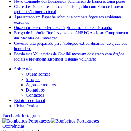
Novo Comando dos Bombeiros Voluntários de Esmoriz toma posse
Chefe dos Bombeiros da Covilhã distinguido com Voto de Louvor
após missão internacional
Apresentado em Espanha robot que combate fogos em ambientes
extremos
Onze mortos e oito feridos a fugir de incêndio em Espanha
Perigo de Incêndio Rural Agrava-se: ANEPC Apela ao Cumprimento
das Medidas de Prevenção
Governo está preparado para “soluções extraordinárias” de ajuda aos
bombeiros
Bombeiros Voluntários da Covilhã mostram desagrado com órgãos
sociais e pretendem suspender trabalho voluntário
Sobre nós
Quem somos
Sinopse
Agradecimentos
Donativos
Contactos
Estatuto editorial
Ficha técnica
Facebook
Instagram
Ocorrências