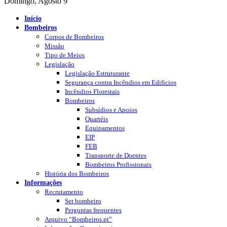
Domingo, Agosto 9
Início
Bombeiros
Corpos de Bombeiros
Missão
Tipo de Meios
Legislação
Legislação Estruturante
Segurança contra Incêndios em Edificios
Incêndios Florestais
Bombeiros
Subsídios e Apoios
Quartéis
Equipamentos
EIP
FEB
Transporte de Doentes
Bombeiros Profissionais
História dos Bombeiros
Informações
Recrutamento
Ser bombeiro
Perguntas frequentes
Arquivo “Bombeiros.pt”