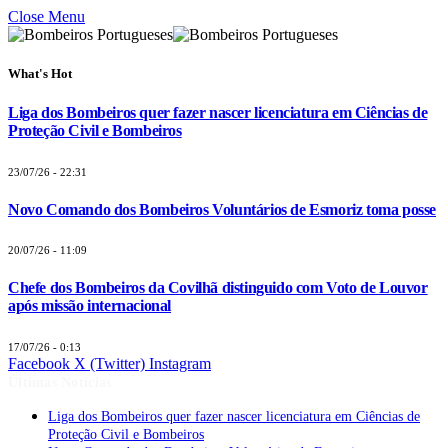
Close Menu
What's Hot
Liga dos Bombeiros quer fazer nascer licenciatura em Ciências de
Proteção Civil e Bombeiros
23/07/26 - 22:31
Novo Comando dos Bombeiros Voluntários de Esmoriz toma posse
20/07/26 - 11:09
Chefe dos Bombeiros da Covilhã distinguido com Voto de Louvor
após missão internacional
17/07/26 - 0:13
Facebook
X (Twitter)
Instagram
Últimas Notícias
Liga dos Bombeiros quer fazer nascer licenciatura em Ciências de
Proteção Civil e Bombeiros