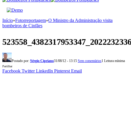
Início
»
Fotorreportagem
»
O Ministro da Administração visita
bombeiros de Cinfães
523558_4382317953347_202223233
Postado por:
Sérgio Cipriano
31/08/12 - 13:15
Sem comentários
1 Leitura mínima
Partilhar
Facebook
Twitter
LinkedIn
Pinterest
Email