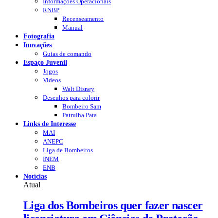
Informações Operacionais
RNBP
Recenseamento
Manual
Fotografia
Inovações
Guias de comando
Espaço Juvenil
Jogos
Videos
Walt Disney
Desenhos para colorir
Bombeiro Sam
Patrulha Pata
Links de Interesse
MAI
ANEPC
Liga de Bombeiros
INEM
ENB
Notícias
Atual
Liga dos Bombeiros quer fazer nascer