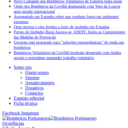
Novo Comando dos Bombeiros Voluntários de Esmoriz toma posse
Chefe dos Bombeiros da Covilhã distinguido com Voto de Louvor
após missão internacional
Apresentado em Espanha robot que combate fogos em ambientes
extremos
Onze mortos e oito feridos a fugir de incêndio em Espanha
Perigo de Incêndio Rural Agrava-se: ANEPC Apela ao Cumprimento
das Medidas de Prevenção
Governo está preparado para “soluções extraordinárias” de ajuda aos
bombeiros
Bombeiros Voluntários da Covilhã mostram desagrado com órgãos
sociais e pretendem suspender trabalho voluntário
Sobre nós
Quem somos
Sinopse
Agradecimentos
Donativos
Contactos
Estatuto editorial
Ficha técnica
Facebook
Instagram
Ocorrências