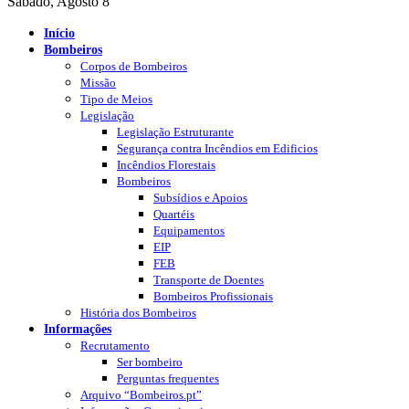
Sábado, Agosto 8
Início
Bombeiros
Corpos de Bombeiros
Missão
Tipo de Meios
Legislação
Legislação Estruturante
Segurança contra Incêndios em Edificios
Incêndios Florestais
Bombeiros
Subsídios e Apoios
Quartéis
Equipamentos
EIP
FEB
Transporte de Doentes
Bombeiros Profissionais
História dos Bombeiros
Informações
Recrutamento
Ser bombeiro
Perguntas frequentes
Arquivo “Bombeiros.pt”