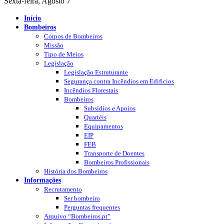
Sexta-feira, Agosto 7
Início
Bombeiros
Corpos de Bombeiros
Missão
Tipo de Meios
Legislação
Legislação Estruturante
Segurança contra Incêndios em Edificios
Incêndios Florestais
Bombeiros
Subsídios e Apoios
Quartéis
Equipamentos
EIP
FEB
Transporte de Doentes
Bombeiros Profissionais
História dos Bombeiros
Informações
Recrutamento
Ser bombeiro
Perguntas frequentes
Arquivo “Bombeiros.pt”