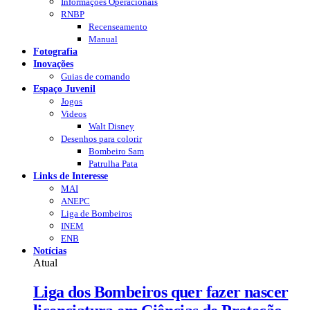
Informações Operacionais
RNBP
Recenseamento
Manual
Fotografia
Inovações
Guias de comando
Espaço Juvenil
Jogos
Videos
Walt Disney
Desenhos para colorir
Bombeiro Sam
Patrulha Pata
Links de Interesse
MAI
ANEPC
Liga de Bombeiros
INEM
ENB
Notícias
Atual
Liga dos Bombeiros quer fazer nascer