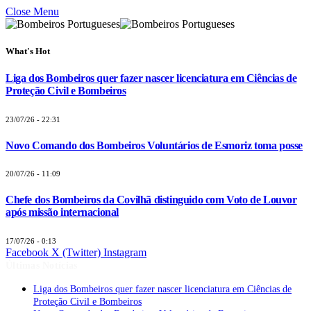
Close Menu
What's Hot
Liga dos Bombeiros quer fazer nascer licenciatura em Ciências de
Proteção Civil e Bombeiros
23/07/26 - 22:31
Novo Comando dos Bombeiros Voluntários de Esmoriz toma posse
20/07/26 - 11:09
Chefe dos Bombeiros da Covilhã distinguido com Voto de Louvor
após missão internacional
17/07/26 - 0:13
Facebook
X (Twitter)
Instagram
Últimas Notícias
Liga dos Bombeiros quer fazer nascer licenciatura em Ciências de
Proteção Civil e Bombeiros