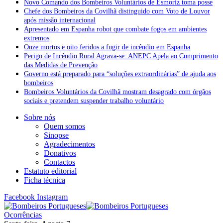
Novo Comando dos Bombeiros Voluntários de Esmoriz toma posse
Chefe dos Bombeiros da Covilhã distinguido com Voto de Louvor
após missão internacional
Apresentado em Espanha robot que combate fogos em ambientes
extremos
Onze mortos e oito feridos a fugir de incêndio em Espanha
Perigo de Incêndio Rural Agrava-se: ANEPC Apela ao Cumprimento
das Medidas de Prevenção
Governo está preparado para “soluções extraordinárias” de ajuda aos
bombeiros
Bombeiros Voluntários da Covilhã mostram desagrado com órgãos
sociais e pretendem suspender trabalho voluntário
Sobre nós
Quem somos
Sinopse
Agradecimentos
Donativos
Contactos
Estatuto editorial
Ficha técnica
Facebook
Instagram
Ocorrências