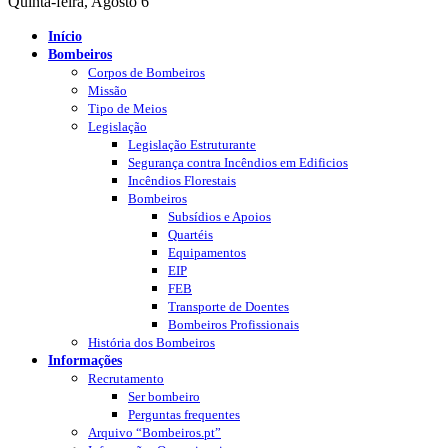
Quinta-feira, Agosto 6
Início
Bombeiros
Corpos de Bombeiros
Missão
Tipo de Meios
Legislação
Legislação Estruturante
Segurança contra Incêndios em Edificios
Incêndios Florestais
Bombeiros
Subsídios e Apoios
Quartéis
Equipamentos
EIP
FEB
Transporte de Doentes
Bombeiros Profissionais
História dos Bombeiros
Informações
Recrutamento
Ser bombeiro
Perguntas frequentes
Arquivo “Bombeiros.pt”