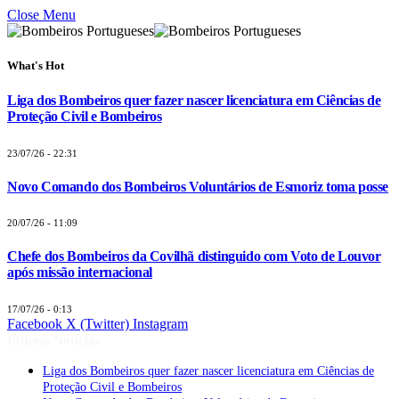
Close Menu
What's Hot
Liga dos Bombeiros quer fazer nascer licenciatura em Ciências de
Proteção Civil e Bombeiros
23/07/26 - 22:31
Novo Comando dos Bombeiros Voluntários de Esmoriz toma posse
20/07/26 - 11:09
Chefe dos Bombeiros da Covilhã distinguido com Voto de Louvor
após missão internacional
17/07/26 - 0:13
Facebook
X (Twitter)
Instagram
Últimas Notícias
Liga dos Bombeiros quer fazer nascer licenciatura em Ciências de
Proteção Civil e Bombeiros