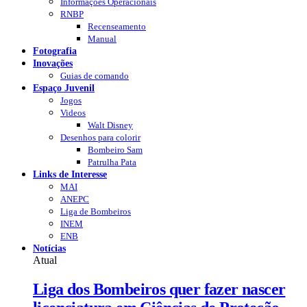
Informações Operacionais
RNBP
Recenseamento
Manual
Fotografia
Inovações
Guias de comando
Espaço Juvenil
Jogos
Videos
Walt Disney
Desenhos para colorir
Bombeiro Sam
Patrulha Pata
Links de Interesse
MAI
ANEPC
Liga de Bombeiros
INEM
ENB
Notícias
Atual
Liga dos Bombeiros quer fazer nascer