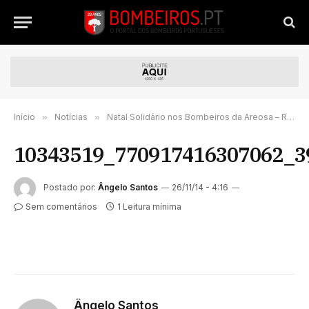
Início
»
Notícias
»
Natal Solidário nos Bombeiros da Areosa – Rio Tinto
10343519_770917416307062_3
Postado por:
Ângelo Santos
26/11/14 - 4:16
Sem comentários
1 Leitura mínima
Ângelo Santos