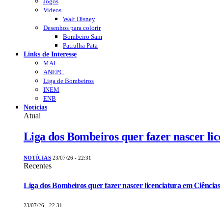
Jogos
Videos
Walt Disney
Desenhos para colorir
Bombeiro Sam
Patrulha Pata
Links de Interesse
MAI
ANEPC
Liga de Bombeiros
INEM
ENB
Notícias
Atual
Liga dos Bombeiros quer fazer nascer li
NOTÍCIAS
23/07/26 - 22:31
Recentes
Liga dos Bombeiros quer fazer nascer licenciatura em Ciências
23/07/26 - 22:31