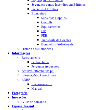
Legislação Estruturante
Segurança contra Incêndios em Edificios
Incêndios Florestais
Bombeiros
Subsídios e Apoios
Quartéis
Equipamentos
EIP
FEB
Transporte de Doentes
Bombeiros Profissionais
História dos Bombeiros
Informações
Recrutamento
Ser bombeiro
Perguntas frequentes
Arquivo “Bombeiros.pt”
Informações Operacionais
RNBP
Recenseamento
Manual
Fotografia
Inovações
Guias de comando
Espaço Juvenil