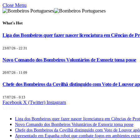
Close Menu
What's Hot
Liga dos Bombeiros quer fazer nascer licenciatura em Ciências de Pr
23/07/26 - 22:31
Novo Comando dos Bombeiros Voluntários de Esmoriz toma posse
20/07/26 - 11:09
Chefe dos Bombeiros da Covilhã distinguido com Voto de Louvor apó
17/07/26 - 0:13
Facebook
X (Twitter)
Instagram
Últimas Notícias
Liga dos Bombeiros quer fazer nascer licenciatura em Ciências de Pro
Novo Comando dos Bombeiros Voluntários de Esmoriz toma posse
Chefe dos Bombeiros da Covilhã distinguido com Voto de Louvor após
Apresentado em Espanha robot que combate fogos em ambientes extr