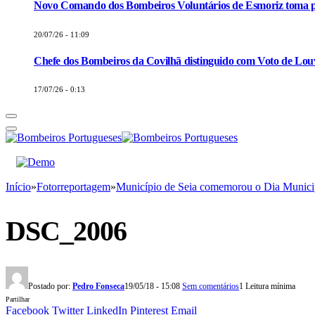
Novo Comando dos Bombeiros Voluntários de Esmoriz toma p
20/07/26 - 11:09
Chefe dos Bombeiros da Covilhã distinguido com Voto de Louv
17/07/26 - 0:13
Início
»
Fotorreportagem
»
Município de Seia comemorou o Dia Mu
DSC_2006
Postado por:
Pedro Fonseca
19/05/18 - 15:08
Sem comentários
1 Leitura mínima
Partilhar
Facebook
Twitter
LinkedIn
Pinterest
Email