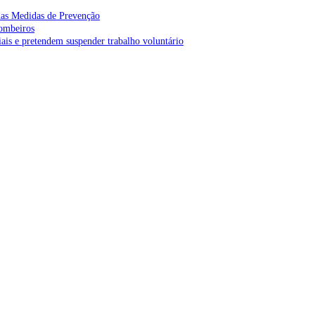
as Medidas de Prevenção
bombeiros
is e pretendem suspender trabalho voluntário