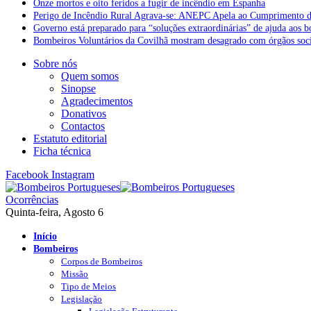
Onze mortos e oito feridos a fugir de incêndio em Espanha
Perigo de Incêndio Rural Agrava-se: ANEPC Apela ao Cumprimento d
Governo está preparado para “soluções extraordinárias” de ajuda aos 
Bombeiros Voluntários da Covilhã mostram desagrado com órgãos socia
Sobre nós
Quem somos
Sinopse
Agradecimentos
Donativos
Contactos
Estatuto editorial
Ficha técnica
Facebook
Instagram
Ocorrências
Quinta-feira, Agosto 6
Início
Bombeiros
Corpos de Bombeiros
Missão
Tipo de Meios
Legislação