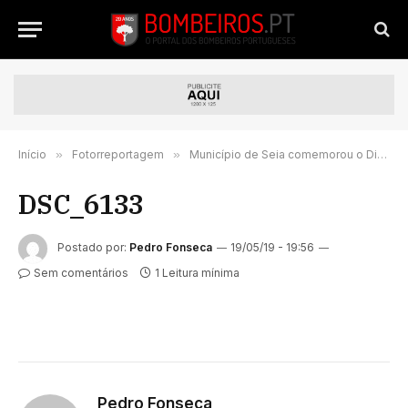
Início
»
Fotorreportagem
»
Município de Seia comemorou o Dia Municipal do Bombeiro | FOTORREPORTAGEM
DSC_6133
Postado por:
Pedro Fonseca
19/05/19 - 19:56
Sem comentários
1 Leitura mínima
Pedro Fonseca