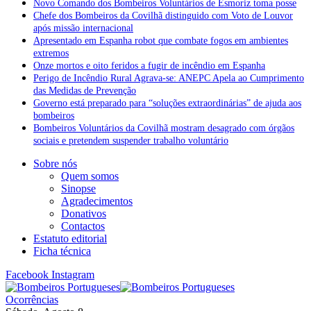
Novo Comando dos Bombeiros Voluntários de Esmoriz toma posse
Chefe dos Bombeiros da Covilhã distinguido com Voto de Louvor
após missão internacional
Apresentado em Espanha robot que combate fogos em ambientes
extremos
Onze mortos e oito feridos a fugir de incêndio em Espanha
Perigo de Incêndio Rural Agrava-se: ANEPC Apela ao Cumprimento
das Medidas de Prevenção
Governo está preparado para “soluções extraordinárias” de ajuda aos
bombeiros
Bombeiros Voluntários da Covilhã mostram desagrado com órgãos
sociais e pretendem suspender trabalho voluntário
Sobre nós
Quem somos
Sinopse
Agradecimentos
Donativos
Contactos
Estatuto editorial
Ficha técnica
Facebook
Instagram
Ocorrências