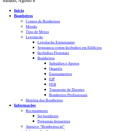
Sábado, Agosto 8
Início
Bombeiros
Corpos de Bombeiros
Missão
Tipo de Meios
Legislação
Legislação Estruturante
Segurança contra Incêndios em Edificios
Incêndios Florestais
Bombeiros
Subsídios e Apoios
Quartéis
Equipamentos
EIP
FEB
Transporte de Doentes
Bombeiros Profissionais
História dos Bombeiros
Informações
Recrutamento
Ser bombeiro
Perguntas frequentes
Arquivo “Bombeiros.pt”