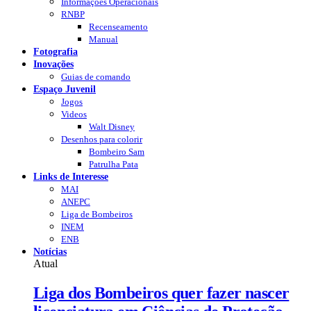
Informações Operacionais
RNBP
Recenseamento
Manual
Fotografia
Inovações
Guias de comando
Espaço Juvenil
Jogos
Videos
Walt Disney
Desenhos para colorir
Bombeiro Sam
Patrulha Pata
Links de Interesse
MAI
ANEPC
Liga de Bombeiros
INEM
ENB
Notícias
Atual
Liga dos Bombeiros quer fazer nascer