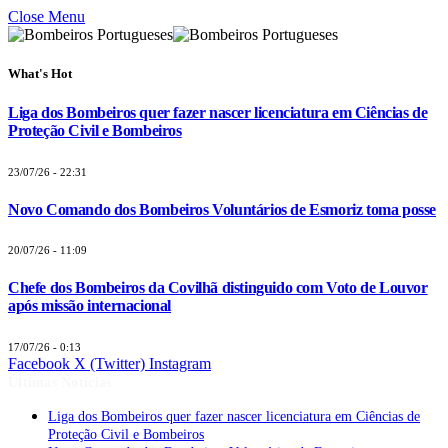
Close Menu
What's Hot
Liga dos Bombeiros quer fazer nascer licenciatura em Ciências de
Proteção Civil e Bombeiros
23/07/26 - 22:31
Novo Comando dos Bombeiros Voluntários de Esmoriz toma posse
20/07/26 - 11:09
Chefe dos Bombeiros da Covilhã distinguido com Voto de Louvor
após missão internacional
17/07/26 - 0:13
Facebook
X (Twitter)
Instagram
Últimas Notícias
Liga dos Bombeiros quer fazer nascer licenciatura em Ciências de
Proteção Civil e Bombeiros