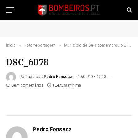
Início
»
Fotorreportagem
»
Município de Seia comemorou o Dia Municipal do Bombeiro | FOTORREPORTAGEM
DSC_6078
Postado por:
Pedro Fonseca
19/05/19 - 19:53
Sem comentários
1 Leitura mínima
Pedro Fonseca