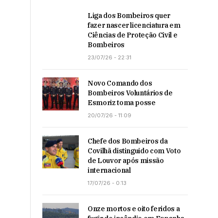
Liga dos Bombeiros quer
fazer nascer licenciatura em
Ciências de Proteção Civil e
Bombeiros
23/07/26 - 22:31
Novo Comando dos
Bombeiros Voluntários de
Esmoriz toma posse
20/07/26 - 11:09
Chefe dos Bombeiros da
Covilhã distinguido com Voto
de Louvor após missão
internacional
17/07/26 - 0:13
Onze mortos e oito feridos a