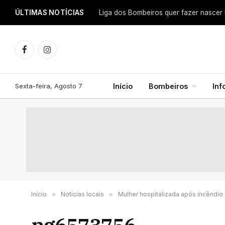
ÚLTIMAS NOTÍCIAS
Facebook
Instagram
Sexta-feira, Agosto 7
Início
Bombeiros
In
Início
»
Notícias locais
»
Mulher hospitalizada após incêndio