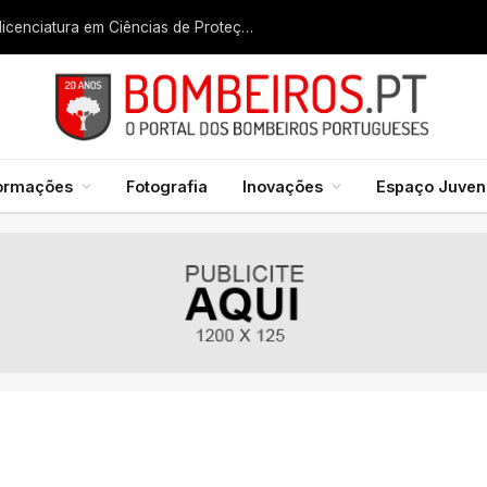
Liga dos Bombeiros quer fazer nascer licenciatura em Ciências de Proteção Civil e Bombeiros
formações
Fotografia
Inovações
Espaço Juveni