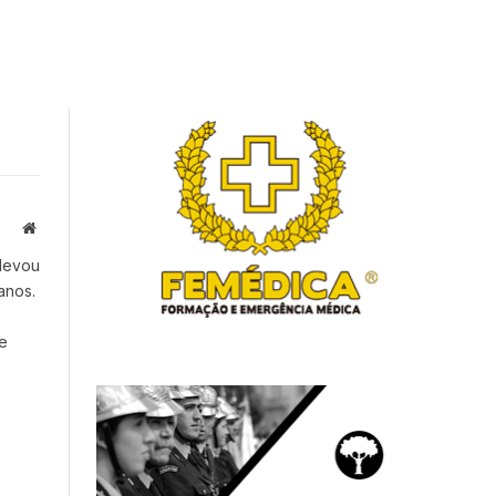
Website
 levou
anos.
e