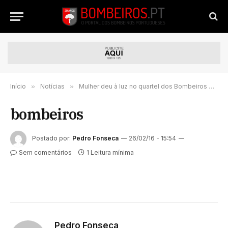
Início
»
Notícias
»
Mulher deu à luz no quartel dos Bombeiros de Lordelo
bombeiros
Postado por:
Pedro Fonseca
26/02/16 - 15:54
Sem comentários
1 Leitura mínima
Pedro Fonseca