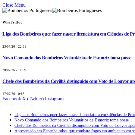
Close Menu
What's Hot
Liga dos Bombeiros quer fazer nascer licenciatura em Ciências de Pr
23/07/26 - 22:31
Novo Comando dos Bombeiros Voluntários de Esmoriz toma posse
20/07/26 - 11:09
Chefe dos Bombeiros da Covilhã distinguido com Voto de Louvor apó
17/07/26 - 0:13
Facebook
X (Twitter)
Instagram
Últimas Notícias
Liga dos Bombeiros quer fazer nascer licenciatura em Ciências de Pro
Novo Comando dos Bombeiros Voluntários de Esmoriz toma posse
Chefe dos Bombeiros da Covilhã distinguido com Voto de Louvor após
Apresentado em Espanha robot que combate fogos em ambientes extr