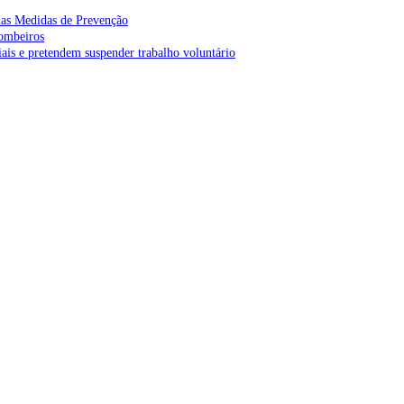
as Medidas de Prevenção
bombeiros
is e pretendem suspender trabalho voluntário