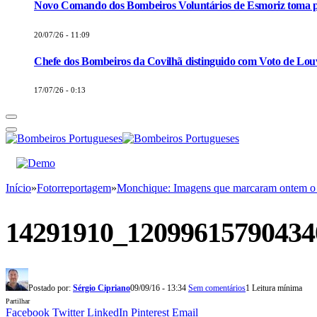
Novo Comando dos Bombeiros Voluntários de Esmoriz toma p
20/07/26 - 11:09
Chefe dos Bombeiros da Covilhã distinguido com Voto de Louv
17/07/26 - 0:13
Início
»
Fotorreportagem
»
Monchique: Imagens que marcaram ontem o 
14291910_12099615790434
Postado por:
Sérgio Cipriano
09/09/16 - 13:34
Sem comentários
1 Leitura mínima
Partilhar
Facebook
Twitter
LinkedIn
Pinterest
Email