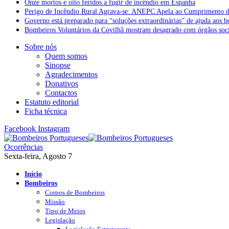
Onze mortos e oito feridos a fugir de incêndio em Espanha
Perigo de Incêndio Rural Agrava-se: ANEPC Apela ao Cumprimento d
Governo está preparado para “soluções extraordinárias” de ajuda aos 
Bombeiros Voluntários da Covilhã mostram desagrado com órgãos socia
Sobre nós
Quem somos
Sinopse
Agradecimentos
Donativos
Contactos
Estatuto editorial
Ficha técnica
Facebook
Instagram
Ocorrências
Sexta-feira, Agosto 7
Início
Bombeiros
Corpos de Bombeiros
Missão
Tipo de Meios
Legislação