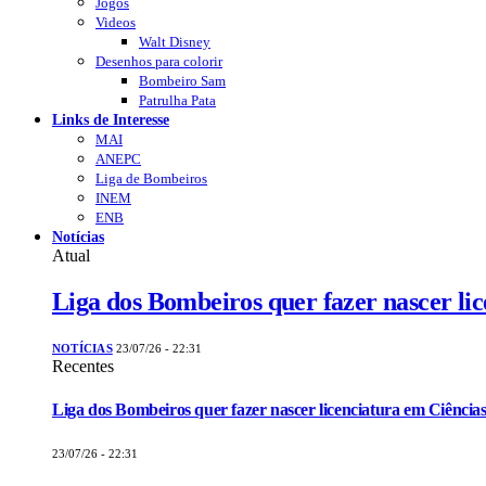
Jogos
Videos
Walt Disney
Desenhos para colorir
Bombeiro Sam
Patrulha Pata
Links de Interesse
MAI
ANEPC
Liga de Bombeiros
INEM
ENB
Notícias
Atual
Liga dos Bombeiros quer fazer nascer li
NOTÍCIAS
23/07/26 - 22:31
Recentes
Liga dos Bombeiros quer fazer nascer licenciatura em Ciências
23/07/26 - 22:31