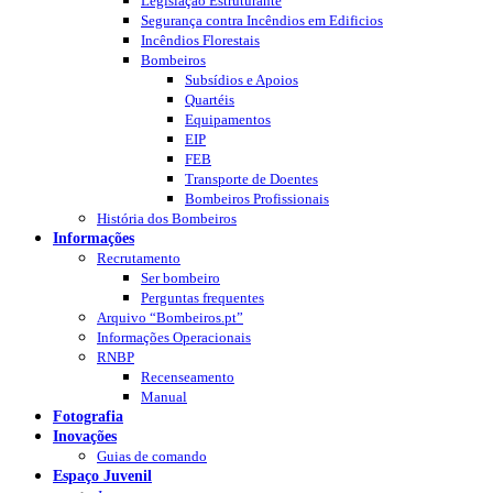
Legislação Estruturante
Segurança contra Incêndios em Edificios
Incêndios Florestais
Bombeiros
Subsídios e Apoios
Quartéis
Equipamentos
EIP
FEB
Transporte de Doentes
Bombeiros Profissionais
História dos Bombeiros
Informações
Recrutamento
Ser bombeiro
Perguntas frequentes
Arquivo “Bombeiros.pt”
Informações Operacionais
RNBP
Recenseamento
Manual
Fotografia
Inovações
Guias de comando
Espaço Juvenil