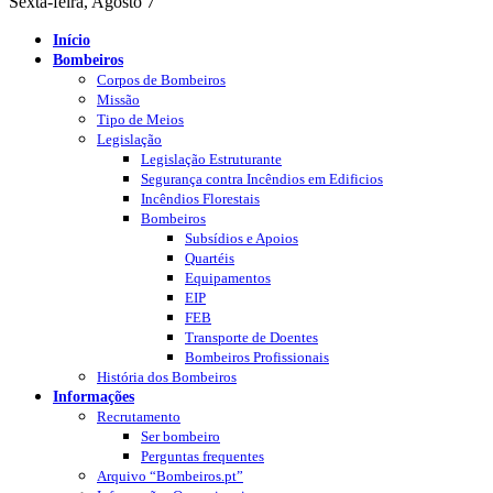
Sexta-feira, Agosto 7
Início
Bombeiros
Corpos de Bombeiros
Missão
Tipo de Meios
Legislação
Legislação Estruturante
Segurança contra Incêndios em Edificios
Incêndios Florestais
Bombeiros
Subsídios e Apoios
Quartéis
Equipamentos
EIP
FEB
Transporte de Doentes
Bombeiros Profissionais
História dos Bombeiros
Informações
Recrutamento
Ser bombeiro
Perguntas frequentes
Arquivo “Bombeiros.pt”