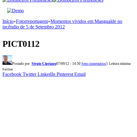
Início
»
Fotorreportagem
»
Momentos vividos em Mangualde no
incêndio de 5 de Setembro 2012
PICT0112
Postado por:
Sérgio Cipriano
07/09/12 - 14:50
Sem comentários
1 Leitura mínima
Partilhar
Facebook
Twitter
LinkedIn
Pinterest
Email