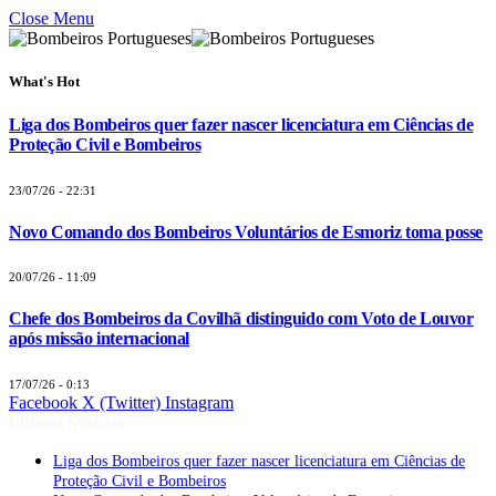
Close Menu
What's Hot
Liga dos Bombeiros quer fazer nascer licenciatura em Ciências de
Proteção Civil e Bombeiros
23/07/26 - 22:31
Novo Comando dos Bombeiros Voluntários de Esmoriz toma posse
20/07/26 - 11:09
Chefe dos Bombeiros da Covilhã distinguido com Voto de Louvor
após missão internacional
17/07/26 - 0:13
Facebook
X (Twitter)
Instagram
Últimas Notícias
Liga dos Bombeiros quer fazer nascer licenciatura em Ciências de
Proteção Civil e Bombeiros