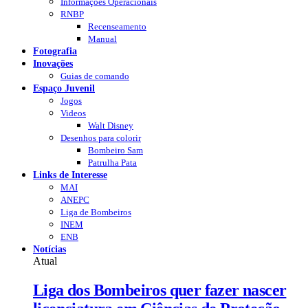
Informações Operacionais
RNBP
Recenseamento
Manual
Fotografia
Inovações
Guias de comando
Espaço Juvenil
Jogos
Videos
Walt Disney
Desenhos para colorir
Bombeiro Sam
Patrulha Pata
Links de Interesse
MAI
ANEPC
Liga de Bombeiros
INEM
ENB
Notícias
Atual
Liga dos Bombeiros quer fazer nascer