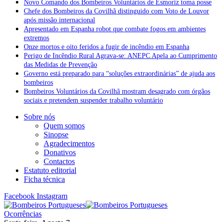
Novo Comando dos Bombeiros Voluntários de Esmoriz toma posse
Chefe dos Bombeiros da Covilhã distinguido com Voto de Louvor
após missão internacional
Apresentado em Espanha robot que combate fogos em ambientes
extremos
Onze mortos e oito feridos a fugir de incêndio em Espanha
Perigo de Incêndio Rural Agrava-se: ANEPC Apela ao Cumprimento
das Medidas de Prevenção
Governo está preparado para “soluções extraordinárias” de ajuda aos
bombeiros
Bombeiros Voluntários da Covilhã mostram desagrado com órgãos
sociais e pretendem suspender trabalho voluntário
Sobre nós
Quem somos
Sinopse
Agradecimentos
Donativos
Contactos
Estatuto editorial
Ficha técnica
Facebook
Instagram
Ocorrências