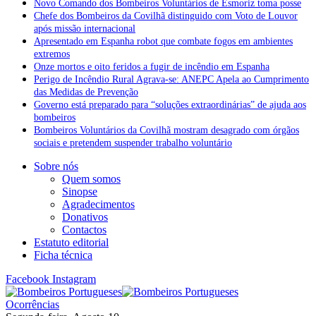
Novo Comando dos Bombeiros Voluntários de Esmoriz toma posse
Chefe dos Bombeiros da Covilhã distinguido com Voto de Louvor
após missão internacional
Apresentado em Espanha robot que combate fogos em ambientes
extremos
Onze mortos e oito feridos a fugir de incêndio em Espanha
Perigo de Incêndio Rural Agrava-se: ANEPC Apela ao Cumprimento
das Medidas de Prevenção
Governo está preparado para “soluções extraordinárias” de ajuda aos
bombeiros
Bombeiros Voluntários da Covilhã mostram desagrado com órgãos
sociais e pretendem suspender trabalho voluntário
Sobre nós
Quem somos
Sinopse
Agradecimentos
Donativos
Contactos
Estatuto editorial
Ficha técnica
Facebook
Instagram
Ocorrências