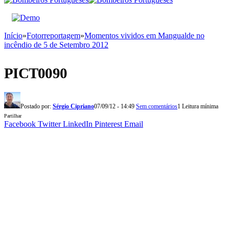
Início
»
Fotorreportagem
»
Momentos vividos em Mangualde no
incêndio de 5 de Setembro 2012
PICT0090
Postado por:
Sérgio Cipriano
07/09/12 - 14:49
Sem comentários
1 Leitura mínima
Partilhar
Facebook
Twitter
LinkedIn
Pinterest
Email