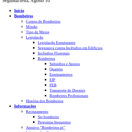
Segunda-feira, Agosto 10
Início
Bombeiros
Corpos de Bombeiros
Missão
Tipo de Meios
Legislação
Legislação Estruturante
Segurança contra Incêndios em Edificios
Incêndios Florestais
Bombeiros
Subsídios e Apoios
Quartéis
Equipamentos
EIP
FEB
Transporte de Doentes
Bombeiros Profissionais
História dos Bombeiros
Informações
Recrutamento
Ser bombeiro
Perguntas frequentes
Arquivo “Bombeiros.pt”