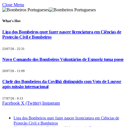
Close Menu
What's Hot
Liga dos Bombeiros quer fazer nascer licenciatura em Ciências de
Proteção Civil e Bombeiros
23/07/26 - 22:31
Novo Comando dos Bombeiros Voluntários de Esmoriz toma posse
20/07/26 - 11:09
Chefe dos Bombeiros da Covilhã distinguido com Voto de Louvor
após missão internacional
17/07/26 - 0:13
Facebook
X (Twitter)
Instagram
Últimas Notícias
Liga dos Bombeiros quer fazer nascer licenciatura em Ciências de
Proteção Civil e Bombeiros