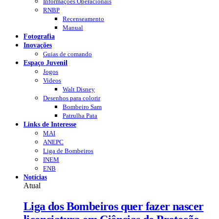
Informações Operacionais
RNBP
Recenseamento
Manual
Fotografia
Inovações
Guias de comando
Espaço Juvenil
Jogos
Videos
Walt Disney
Desenhos para colorir
Bombeiro Sam
Patrulha Pata
Links de Interesse
MAI
ANEPC
Liga de Bombeiros
INEM
ENB
Notícias
Atual
Liga dos Bombeiros quer fazer nascer