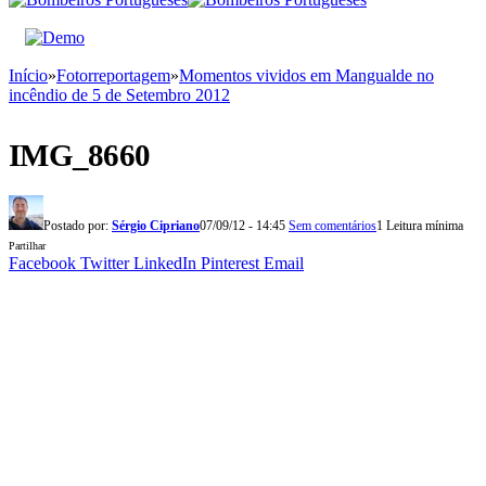
Início
»
Fotorreportagem
»
Momentos vividos em Mangualde no
incêndio de 5 de Setembro 2012
IMG_8660
Postado por:
Sérgio Cipriano
07/09/12 - 14:45
Sem comentários
1 Leitura mínima
Partilhar
Facebook
Twitter
LinkedIn
Pinterest
Email