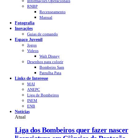
Informações Operacionais
RNBP
Recenseamento
Manual
Fotografia
Inovações
Guias de comando
Espaço Juvenil
Jogos
Videos
Walt Disney
Desenhos para colorir
Bombeiro Sam
Patrulha Pata
Links de Interesse
MAI
ANEPC
Liga de Bombeiros
INEM
ENB
Notícias
Atual
Liga dos Bombeiros quer fazer nascer