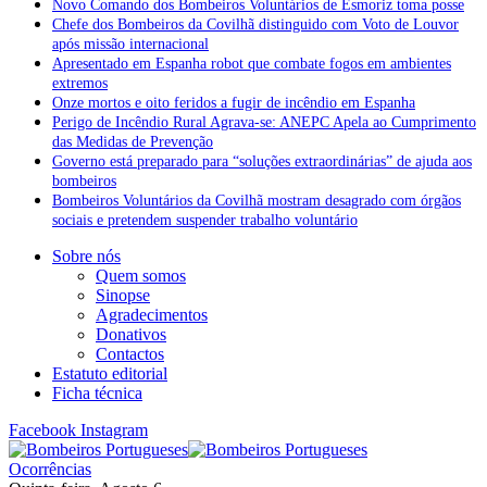
Novo Comando dos Bombeiros Voluntários de Esmoriz toma posse
Chefe dos Bombeiros da Covilhã distinguido com Voto de Louvor
após missão internacional
Apresentado em Espanha robot que combate fogos em ambientes
extremos
Onze mortos e oito feridos a fugir de incêndio em Espanha
Perigo de Incêndio Rural Agrava-se: ANEPC Apela ao Cumprimento
das Medidas de Prevenção
Governo está preparado para “soluções extraordinárias” de ajuda aos
bombeiros
Bombeiros Voluntários da Covilhã mostram desagrado com órgãos
sociais e pretendem suspender trabalho voluntário
Sobre nós
Quem somos
Sinopse
Agradecimentos
Donativos
Contactos
Estatuto editorial
Ficha técnica
Facebook
Instagram
Ocorrências