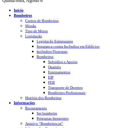
Quinta-feira, Agosto 6
Início
Bombeiros
Corpos de Bombeiros
Missão
Tipo de Meios
Legislação
Legislação Estruturante
Segurança contra Incêndios em Edificios
Incêndios Florestais
Bombeiros
Subsídios e Apoios
Quartéis
Equipamentos
EIP
FEB
Transporte de Doentes
Bombeiros Profissionais
História dos Bombeiros
Informações
Recrutamento
Ser bombeiro
Perguntas frequentes
Arquivo “Bombeiros.pt”