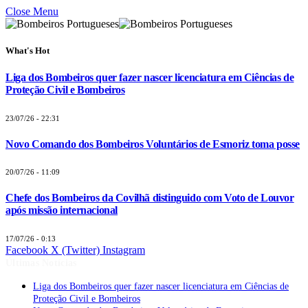
Close Menu
What's Hot
Liga dos Bombeiros quer fazer nascer licenciatura em Ciências de
Proteção Civil e Bombeiros
23/07/26 - 22:31
Novo Comando dos Bombeiros Voluntários de Esmoriz toma posse
20/07/26 - 11:09
Chefe dos Bombeiros da Covilhã distinguido com Voto de Louvor
após missão internacional
17/07/26 - 0:13
Facebook
X (Twitter)
Instagram
Últimas Notícias
Liga dos Bombeiros quer fazer nascer licenciatura em Ciências de
Proteção Civil e Bombeiros