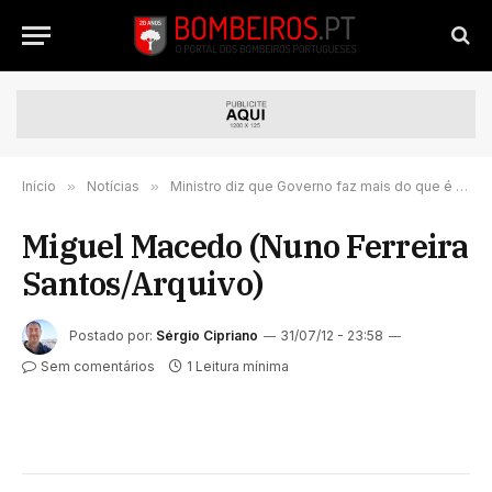
Início
»
Notícias
»
Ministro diz que Governo faz mais do que é obrigado em relação aos bombeiros
Miguel Macedo (Nuno Ferreira
Santos/Arquivo)
Postado por:
Sérgio Cipriano
31/07/12 - 23:58
Sem comentários
1 Leitura mínima