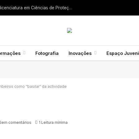
Liga dos Bombeiros quer fazer nascer licenciatura em Ciências de Proteção Civil e Bombeiros
ormações
Fotografia
Inovações
Espaço Juveni
mbeiros como “basilar” da actividade
Sem comentários
1 Leitura mínima