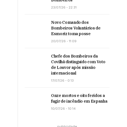
Bombeiros
23/07/26 - 22:31
Novo Comando dos
Bombeiros Voluntários de
Esmoriz toma posse
20/07/26 - 11:09
Chefe dos Bombeiros da
Covilhã distinguido com Voto
de Louvor após missão
internacional
17/07/26 - 0:13
Onze mortos e oito feridos a
fugir de incêndio em Espanha
10/07/26 - 10:14
publicidade