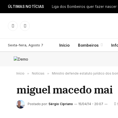
ÚLTIMAS NOTÍCIAS
Facebook
Instagram
Sexta-feira, Agosto 7
Início
Bombeiros
Inf
Início
»
Notícias
»
Ministro defende estatuto jurídico dos bo
miguel macedo mai
Postado por:
Sérgio Cipriano
15/04/14 - 20:07