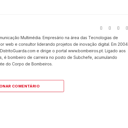
Website
Facebook
X
(Twit
municação Multimédia. Empresário na área das Tecnologias de
 web e consultor liderando projetos de inovação digital. Em 2004
stritoGuarda.com e dirige o portal www.bombeiros.pt. Ligado aos
s, é bombeiro de carreira no posto de Subchefe, acumulando
nte do Corpo de Bombeiros.
IONAR COMENTÁRIO