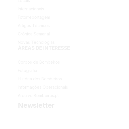
Locais
Internacionais
Fotorreportagem
Artigos Técnicos
Crónica Semanal
Novas Tecnologias
ÁREAS DE INTERESSE
Corpos de Bombeiros
Fotografia
História dos Bombeiros
Informações Operacionais
Arquivo Bombeiros.pt
Newsletter
Receba as últimas informações do portal dos Bombeiros 