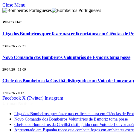
Close Menu
What's Hot
Liga dos Bombeiros quer fazer nascer licenciatura em Ciências de Pr
23/07/26 - 22:31
Novo Comando dos Bombeiros Voluntários de Esmoriz toma posse
20/07/26 - 11:09
Chefe dos Bombeiros da Covilhã distinguido com Voto de Louvor apó
17/07/26 - 0:13
Facebook
X (Twitter)
Instagram
Últimas Notícias
Liga dos Bombeiros quer fazer nascer licenciatura em Ciências de Pro
Novo Comando dos Bombeiros Voluntários de Esmoriz toma posse
Chefe dos Bombeiros da Covilhã distinguido com Voto de Louvor após
Apresentado em Espanha robot que combate fogos em ambientes extr