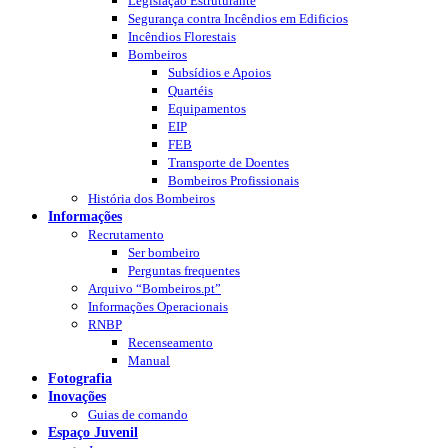
Legislação Estruturante
Segurança contra Incêndios em Edificios
Incêndios Florestais
Bombeiros
Subsídios e Apoios
Quartéis
Equipamentos
EIP
FEB
Transporte de Doentes
Bombeiros Profissionais
História dos Bombeiros
Informações
Recrutamento
Ser bombeiro
Perguntas frequentes
Arquivo “Bombeiros.pt”
Informações Operacionais
RNBP
Recenseamento
Manual
Fotografia
Inovações
Guias de comando
Espaço Juvenil