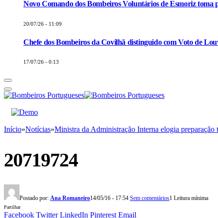
Novo Comando dos Bombeiros Voluntários de Esmoriz toma p
20/07/26 - 11:09
Chefe dos Bombeiros da Covilhã distinguido com Voto de Louv
17/07/26 - 0:13
Início
»
Notícias
»
Ministra da Administração Interna elogia preparação 
20719724
Postado por:
Ana Romaneiro
14/05/16 - 17:54
Sem comentários
1 Leitura mínima
Partilhar
Facebook
Twitter
LinkedIn
Pinterest
Email