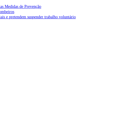
as Medidas de Prevenção
bombeiros
is e pretendem suspender trabalho voluntário