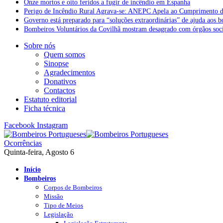
Onze mortos e oito feridos a fugir de incêndio em Espanha
Perigo de Incêndio Rural Agrava-se: ANEPC Apela ao Cumprimento d
Governo está preparado para “soluções extraordinárias” de ajuda aos 
Bombeiros Voluntários da Covilhã mostram desagrado com órgãos socia
Sobre nós
Quem somos
Sinopse
Agradecimentos
Donativos
Contactos
Estatuto editorial
Ficha técnica
Facebook
Instagram
Ocorrências
Quinta-feira, Agosto 6
Início
Bombeiros
Corpos de Bombeiros
Missão
Tipo de Meios
Legislação