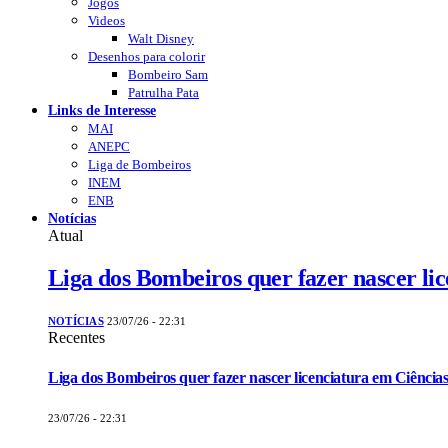
Jogos
Videos
Walt Disney
Desenhos para colorir
Bombeiro Sam
Patrulha Pata
Links de Interesse
MAI
ANEPC
Liga de Bombeiros
INEM
ENB
Notícias
Atual
Liga dos Bombeiros quer fazer nascer li
NOTÍCIAS
23/07/26 - 22:31
Recentes
Liga dos Bombeiros quer fazer nascer licenciatura em Ciências
23/07/26 - 22:31