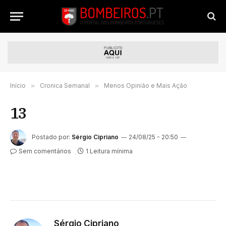
Início
»
Cronica Semanal
»
Menos Opinião e Mais Ação
13
Postado por:
Sérgio Cipriano
24/08/25 - 20:50
Sem comentários
1 Leitura mínima
Sérgio Cipriano