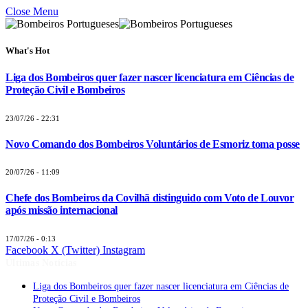
Close Menu
What's Hot
Liga dos Bombeiros quer fazer nascer licenciatura em Ciências de
Proteção Civil e Bombeiros
23/07/26 - 22:31
Novo Comando dos Bombeiros Voluntários de Esmoriz toma posse
20/07/26 - 11:09
Chefe dos Bombeiros da Covilhã distinguido com Voto de Louvor
após missão internacional
17/07/26 - 0:13
Facebook
X (Twitter)
Instagram
Últimas Notícias
Liga dos Bombeiros quer fazer nascer licenciatura em Ciências de
Proteção Civil e Bombeiros