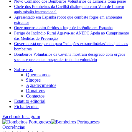
Novo Comando dos Bombeiros Voluntários de Esmoriz toma posse
Chefe dos Bombeiros da Covilhã distinguido com Voto de Louvor
após missão internacional
Apresentado em Espanha robot que combate fogos em ambientes
extremos
Onze mortos e oito feridos a fugir de incêndio em Espanha
Perigo de Incêndio Rural Agrava-se: ANEPC Apela ao Cumprimento
das Medidas de Prevenção
Governo está preparado para “soluções extraordinárias” de ajuda aos
bombeiros
Bombeiros Voluntários da Covilhã mostram desagrado com órgãos
sociais e pretendem suspender trabalho voluntário
Sobre nós
Quem somos
Sinopse
Agradecimentos
Donativos
Contactos
Estatuto editorial
Ficha técnica
Facebook
Instagram
Ocorrências