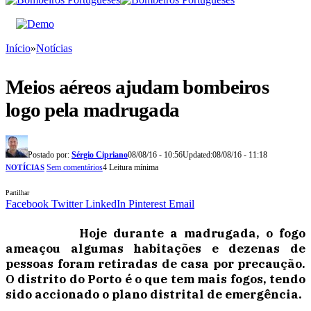
Início
»
Notícias
Meios aéreos ajudam bombeiros
logo pela madrugada
Postado por:
Sérgio Cipriano
08/08/16 - 10:56
Updated:
08/08/16 - 11:18
Sem comentários
4 Leitura mínima
NOTÍCIAS
Partilhar
Facebook
Twitter
LinkedIn
Pinterest
Email
Hoje durante a madrugada, o fogo
ameaçou algumas habitações e dezenas de
pessoas foram retiradas de casa por precaução.
O distrito do Porto é o que tem mais fogos, tendo
sido accionado o plano distrital de emergência.