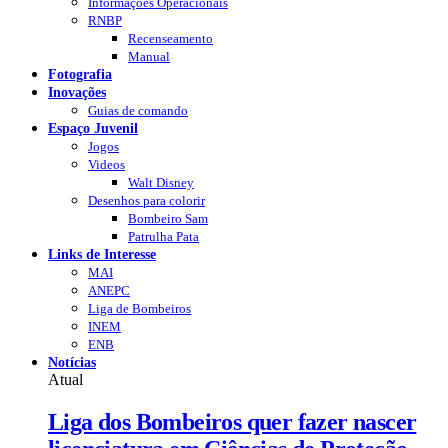
Informações Operacionais
RNBP
Recenseamento
Manual
Fotografia
Inovações
Guias de comando
Espaço Juvenil
Jogos
Videos
Walt Disney
Desenhos para colorir
Bombeiro Sam
Patrulha Pata
Links de Interesse
MAI
ANEPC
Liga de Bombeiros
INEM
ENB
Notícias
Atual
Liga dos Bombeiros quer fazer nascer