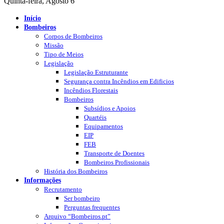
Quinta-feira, Agosto 6
Início
Bombeiros
Corpos de Bombeiros
Missão
Tipo de Meios
Legislação
Legislação Estruturante
Segurança contra Incêndios em Edificios
Incêndios Florestais
Bombeiros
Subsídios e Apoios
Quartéis
Equipamentos
EIP
FEB
Transporte de Doentes
Bombeiros Profissionais
História dos Bombeiros
Informações
Recrutamento
Ser bombeiro
Perguntas frequentes
Arquivo “Bombeiros.pt”