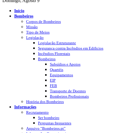
Domingo, Agosto 9
Início
Bombeiros
Corpos de Bombeiros
Missão
Tipo de Meios
Legislação
Legislação Estruturante
Segurança contra Incêndios em Edificios
Incêndios Florestais
Bombeiros
Subsídios e Apoios
Quartéis
Equipamentos
EIP
FEB
Transporte de Doentes
Bombeiros Profissionais
História dos Bombeiros
Informações
Recrutamento
Ser bombeiro
Perguntas frequentes
Arquivo “Bombeiros.pt”