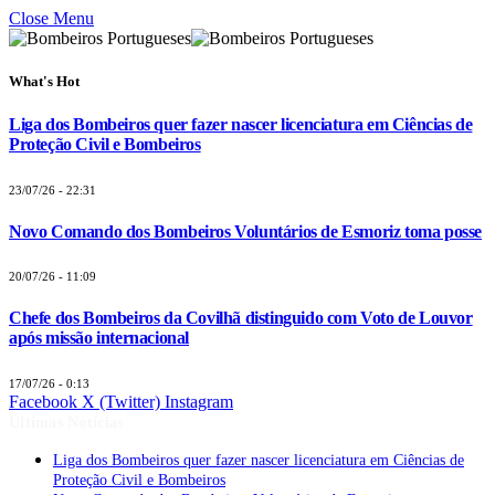
Close Menu
What's Hot
Liga dos Bombeiros quer fazer nascer licenciatura em Ciências de
Proteção Civil e Bombeiros
23/07/26 - 22:31
Novo Comando dos Bombeiros Voluntários de Esmoriz toma posse
20/07/26 - 11:09
Chefe dos Bombeiros da Covilhã distinguido com Voto de Louvor
após missão internacional
17/07/26 - 0:13
Facebook
X (Twitter)
Instagram
Últimas Notícias
Liga dos Bombeiros quer fazer nascer licenciatura em Ciências de
Proteção Civil e Bombeiros