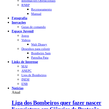
Informações Operacionais
RNBP
Recenseamento
Manual
Fotografia
Inovações
Guias de comando
Espaço Juvenil
Jogos
Videos
Walt Disney
Desenhos para colorir
Bombeiro Sam
Patrulha Pata
Links de Interesse
MAI
ANEPC
Liga de Bombeiros
INEM
ENB
Notícias
Atual
Liga dos Bombeiros quer fazer nascer