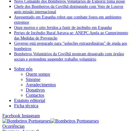
Novo Comando dos Bombeiros Voluntários de Esmoriz toma posse
Chefe dos Bombeiros da Covilhã distinguido com Voto de Louvor
após missão internacional
Apresentado em Espanha robot que combate fogos em ambientes
extremos
Onze mortos e oito feridos a fugir de incêndio em Espanha
Perigo de Incêndio Rural Agrava-se: ANEPC Apela ao Cumprimento
das Medidas de Prevenção
Governo está preparado para “soluções extraordinárias” de ajuda aos
bombeiros
Bombeiros Voluntários da Covilhã mostram desagrado com órgãos
sociais e pretendem suspender trabalho voluntário
Sobre nós
Quem somos
Sinopse
Agradecimentos
Donativos
Contactos
Estatuto editorial
Ficha técnica
Facebook
Instagram
Ocorrências