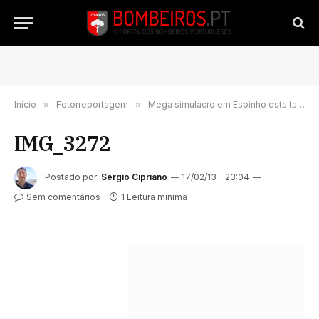
Início
»
Fotorreportagem
»
Mega simulacro em Espinho esta tarde (276 imagens)
IMG_3272
Postado por:
Sérgio Cipriano
17/02/13 - 23:04
Sem comentários
1 Leitura mínima