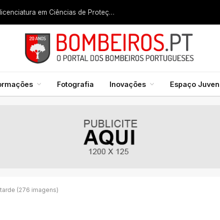
Liga dos Bombeiros quer fazer nascer licenciatura em Ciências de Proteção Civil e Bombeiros
formações
Fotografia
Inovações
Espaço Juveni
tarde (276 imagens)