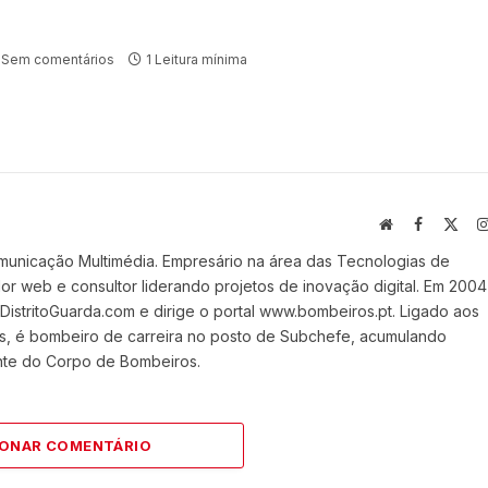
Sem comentários
1 Leitura mínima
Website
Facebook
X
(Twi
municação Multimédia. Empresário na área das Tecnologias de
 web e consultor liderando projetos de inovação digital. Em 2004
stritoGuarda.com e dirige o portal www.bombeiros.pt. Ligado aos
s, é bombeiro de carreira no posto de Subchefe, acumulando
nte do Corpo de Bombeiros.
IONAR COMENTÁRIO