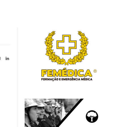
Instagram
LinkedIn
tter)