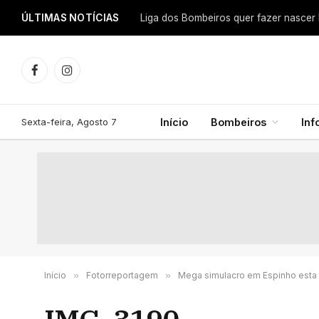
ÚLTIMAS NOTÍCIAS
Facebook
Instagram
Sexta-feira, Agosto 7
Início
Bombeiros
In
Início
»
Fotorreportagem
»
Mega simulacro em Espinho esta 