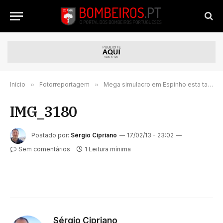
Início
»
Fotorreportagem
»
Mega simulacro em Espinho esta tarde (276 imagens)
IMG_3180
Postado por:
Sérgio Cipriano
17/02/13 - 23:02
Sem comentários
1 Leitura mínima
Sérgio Cipriano