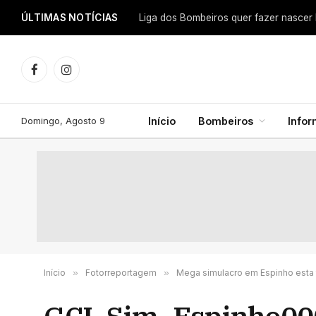
ÚLTIMAS NOTÍCIAS
Facebook
Instagram
Domingo, Agosto 9
Início
Bombeiros
Info
Início
»
Fotorreportagem
»
Mega simulacro em Espinho esta 