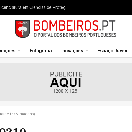
Liga dos Bombeiros quer fazer nascer licenciatura em Ciências de Proteção Civil e Bombeiros
rmações
Fotografia
Inovações
Espaço Juvenil
tarde (276 imagens)