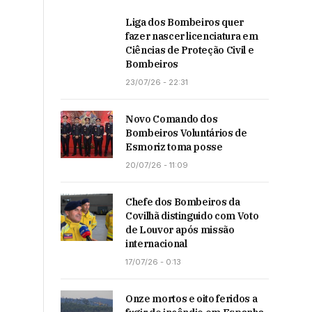
Liga dos Bombeiros quer
fazer nascer licenciatura em
Ciências de Proteção Civil e
Bombeiros
23/07/26 - 22:31
Novo Comando dos
Bombeiros Voluntários de
Esmoriz toma posse
20/07/26 - 11:09
Chefe dos Bombeiros da
Covilhã distinguido com Voto
de Louvor após missão
internacional
17/07/26 - 0:13
Onze mortos e oito feridos a