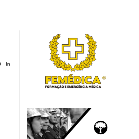
Instagram
LinkedIn
tter)