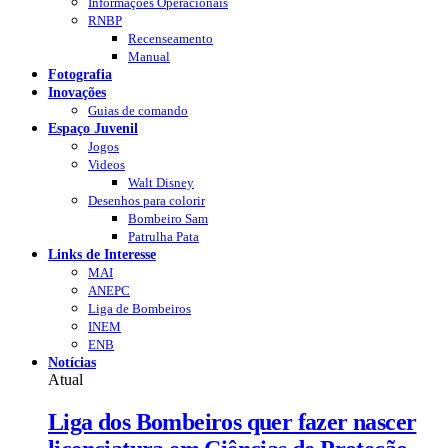
Informações Operacionais
RNBP
Recenseamento
Manual
Fotografia
Inovações
Guias de comando
Espaço Juvenil
Jogos
Videos
Walt Disney
Desenhos para colorir
Bombeiro Sam
Patrulha Pata
Links de Interesse
MAI
ANEPC
Liga de Bombeiros
INEM
ENB
Notícias
Atual
Liga dos Bombeiros quer fazer nascer