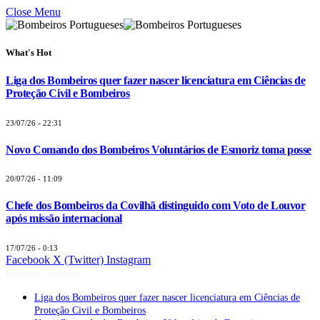
Close Menu
What's Hot
Liga dos Bombeiros quer fazer nascer licenciatura em Ciências de
Proteção Civil e Bombeiros
23/07/26 - 22:31
Novo Comando dos Bombeiros Voluntários de Esmoriz toma posse
20/07/26 - 11:09
Chefe dos Bombeiros da Covilhã distinguido com Voto de Louvor
após missão internacional
17/07/26 - 0:13
Facebook
X (Twitter)
Instagram
Últimas Notícias
Liga dos Bombeiros quer fazer nascer licenciatura em Ciências de
Proteção Civil e Bombeiros