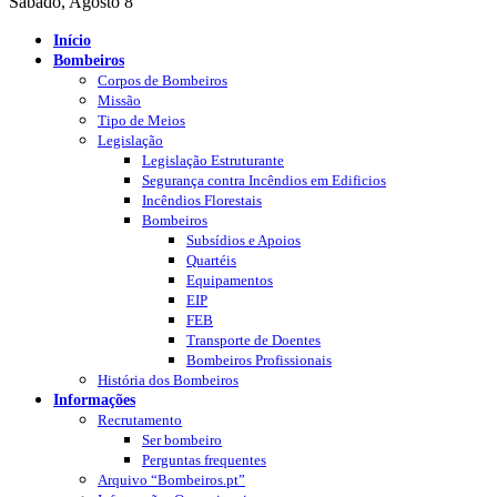
Sábado, Agosto 8
Início
Bombeiros
Corpos de Bombeiros
Missão
Tipo de Meios
Legislação
Legislação Estruturante
Segurança contra Incêndios em Edificios
Incêndios Florestais
Bombeiros
Subsídios e Apoios
Quartéis
Equipamentos
EIP
FEB
Transporte de Doentes
Bombeiros Profissionais
História dos Bombeiros
Informações
Recrutamento
Ser bombeiro
Perguntas frequentes
Arquivo “Bombeiros.pt”