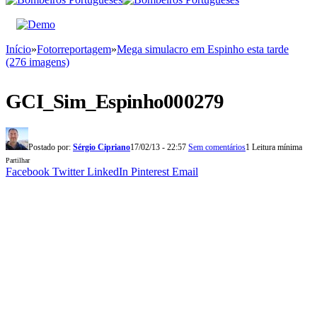
Início
»
Fotorreportagem
»
Mega simulacro em Espinho esta tarde
(276 imagens)
GCI_Sim_Espinho000279
Postado por:
Sérgio Cipriano
17/02/13 - 22:57
Sem comentários
1 Leitura mínima
Partilhar
Facebook
Twitter
LinkedIn
Pinterest
Email