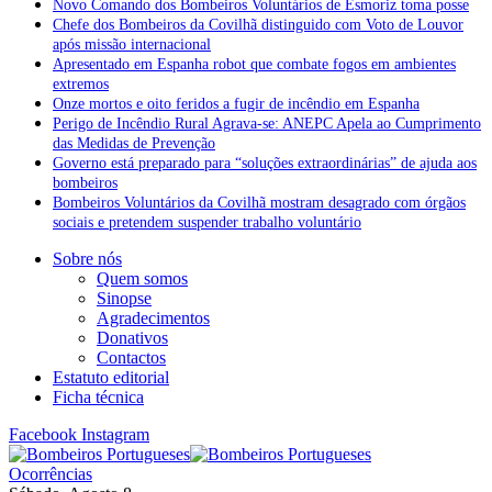
Novo Comando dos Bombeiros Voluntários de Esmoriz toma posse
Chefe dos Bombeiros da Covilhã distinguido com Voto de Louvor
após missão internacional
Apresentado em Espanha robot que combate fogos em ambientes
extremos
Onze mortos e oito feridos a fugir de incêndio em Espanha
Perigo de Incêndio Rural Agrava-se: ANEPC Apela ao Cumprimento
das Medidas de Prevenção
Governo está preparado para “soluções extraordinárias” de ajuda aos
bombeiros
Bombeiros Voluntários da Covilhã mostram desagrado com órgãos
sociais e pretendem suspender trabalho voluntário
Sobre nós
Quem somos
Sinopse
Agradecimentos
Donativos
Contactos
Estatuto editorial
Ficha técnica
Facebook
Instagram
Ocorrências