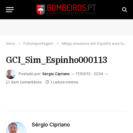
Início
»
Fotorreportagem
»
Mega simulacro em Espinho esta tarde (276 imagens)
GCI_Sim_Espinho000113
Postado por:
Sérgio Cipriano
17/02/13 - 22:54
Sem comentários
1 Leitura mínima
Sérgio Cipriano