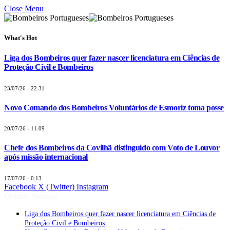
Close Menu
What's Hot
Liga dos Bombeiros quer fazer nascer licenciatura em Ciências de
Proteção Civil e Bombeiros
23/07/26 - 22:31
Novo Comando dos Bombeiros Voluntários de Esmoriz toma posse
20/07/26 - 11:09
Chefe dos Bombeiros da Covilhã distinguido com Voto de Louvor
após missão internacional
17/07/26 - 0:13
Facebook
X (Twitter)
Instagram
Últimas Notícias
Liga dos Bombeiros quer fazer nascer licenciatura em Ciências de
Proteção Civil e Bombeiros