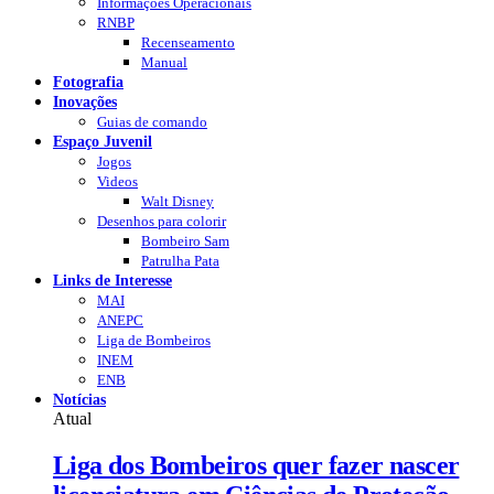
Informações Operacionais
RNBP
Recenseamento
Manual
Fotografia
Inovações
Guias de comando
Espaço Juvenil
Jogos
Videos
Walt Disney
Desenhos para colorir
Bombeiro Sam
Patrulha Pata
Links de Interesse
MAI
ANEPC
Liga de Bombeiros
INEM
ENB
Notícias
Atual
Liga dos Bombeiros quer fazer nascer