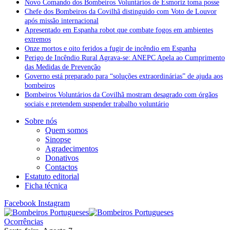
Novo Comando dos Bombeiros Voluntários de Esmoriz toma posse
Chefe dos Bombeiros da Covilhã distinguido com Voto de Louvor
após missão internacional
Apresentado em Espanha robot que combate fogos em ambientes
extremos
Onze mortos e oito feridos a fugir de incêndio em Espanha
Perigo de Incêndio Rural Agrava-se: ANEPC Apela ao Cumprimento
das Medidas de Prevenção
Governo está preparado para “soluções extraordinárias” de ajuda aos
bombeiros
Bombeiros Voluntários da Covilhã mostram desagrado com órgãos
sociais e pretendem suspender trabalho voluntário
Sobre nós
Quem somos
Sinopse
Agradecimentos
Donativos
Contactos
Estatuto editorial
Ficha técnica
Facebook
Instagram
Ocorrências