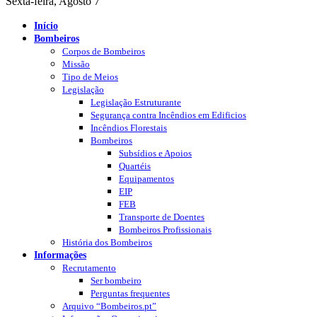
Sexta-feira, Agosto 7
Início
Bombeiros
Corpos de Bombeiros
Missão
Tipo de Meios
Legislação
Legislação Estruturante
Segurança contra Incêndios em Edificios
Incêndios Florestais
Bombeiros
Subsídios e Apoios
Quartéis
Equipamentos
EIP
FEB
Transporte de Doentes
Bombeiros Profissionais
História dos Bombeiros
Informações
Recrutamento
Ser bombeiro
Perguntas frequentes
Arquivo “Bombeiros.pt”