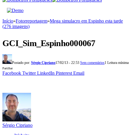
Início
»
Fotorreportagem
»
Mega simulacro em Espinho esta tarde
(276 imagens)
GCI_Sim_Espinho000067
Postado por:
Sérgio Cipriano
17/02/13 - 22:53
Sem comentários
1 Leitura mínima
Partilhar
Facebook
Twitter
LinkedIn
Pinterest
Email
Sérgio Cipriano