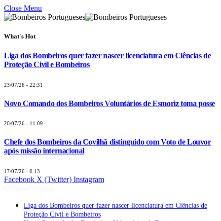
Close Menu
What's Hot
Liga dos Bombeiros quer fazer nascer licenciatura em Ciências de
Proteção Civil e Bombeiros
23/07/26 - 22:31
Novo Comando dos Bombeiros Voluntários de Esmoriz toma posse
20/07/26 - 11:09
Chefe dos Bombeiros da Covilhã distinguido com Voto de Louvor
após missão internacional
17/07/26 - 0:13
Facebook
X (Twitter)
Instagram
Últimas Notícias
Liga dos Bombeiros quer fazer nascer licenciatura em Ciências de
Proteção Civil e Bombeiros