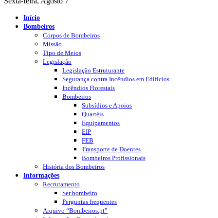
Sexta-feira, Agosto 7
Início
Bombeiros
Corpos de Bombeiros
Missão
Tipo de Meios
Legislação
Legislação Estruturante
Segurança contra Incêndios em Edificios
Incêndios Florestais
Bombeiros
Subsídios e Apoios
Quartéis
Equipamentos
EIP
FEB
Transporte de Doentes
Bombeiros Profissionais
História dos Bombeiros
Informações
Recrutamento
Ser bombeiro
Perguntas frequentes
Arquivo “Bombeiros.pt”