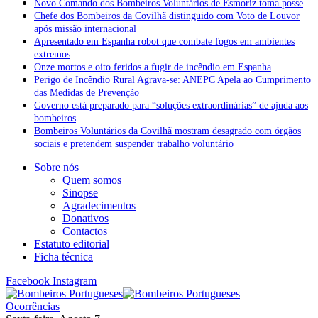
Novo Comando dos Bombeiros Voluntários de Esmoriz toma posse
Chefe dos Bombeiros da Covilhã distinguido com Voto de Louvor
após missão internacional
Apresentado em Espanha robot que combate fogos em ambientes
extremos
Onze mortos e oito feridos a fugir de incêndio em Espanha
Perigo de Incêndio Rural Agrava-se: ANEPC Apela ao Cumprimento
das Medidas de Prevenção
Governo está preparado para “soluções extraordinárias” de ajuda aos
bombeiros
Bombeiros Voluntários da Covilhã mostram desagrado com órgãos
sociais e pretendem suspender trabalho voluntário
Sobre nós
Quem somos
Sinopse
Agradecimentos
Donativos
Contactos
Estatuto editorial
Ficha técnica
Facebook
Instagram
Ocorrências