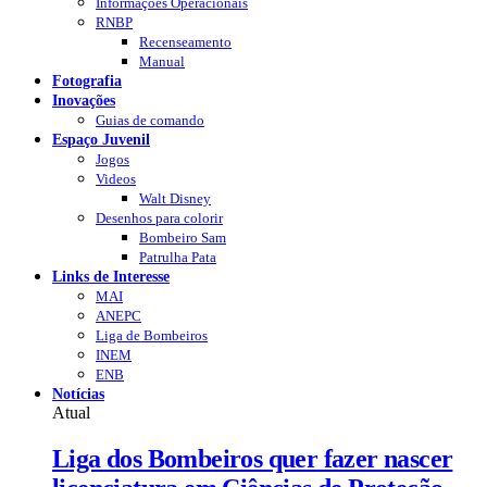
Informações Operacionais
RNBP
Recenseamento
Manual
Fotografia
Inovações
Guias de comando
Espaço Juvenil
Jogos
Videos
Walt Disney
Desenhos para colorir
Bombeiro Sam
Patrulha Pata
Links de Interesse
MAI
ANEPC
Liga de Bombeiros
INEM
ENB
Notícias
Atual
Liga dos Bombeiros quer fazer nascer