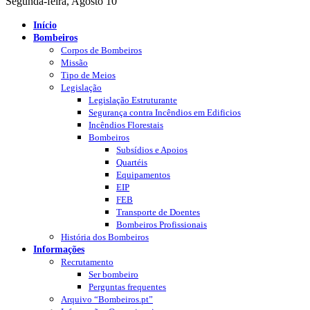
Segunda-feira, Agosto 10
Início
Bombeiros
Corpos de Bombeiros
Missão
Tipo de Meios
Legislação
Legislação Estruturante
Segurança contra Incêndios em Edificios
Incêndios Florestais
Bombeiros
Subsídios e Apoios
Quartéis
Equipamentos
EIP
FEB
Transporte de Doentes
Bombeiros Profissionais
História dos Bombeiros
Informações
Recrutamento
Ser bombeiro
Perguntas frequentes
Arquivo “Bombeiros.pt”