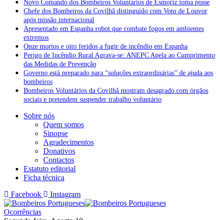
Novo Comando dos Bombeiros Voluntários de Esmoriz toma posse
Chefe dos Bombeiros da Covilhã distinguido com Voto de Louvor
após missão internacional
Apresentado em Espanha robot que combate fogos em ambientes
extremos
Onze mortos e oito feridos a fugir de incêndio em Espanha
Perigo de Incêndio Rural Agrava-se: ANEPC Apela ao Cumprimento
das Medidas de Prevenção
Governo está preparado para “soluções extraordinárias” de ajuda aos
bombeiros
Bombeiros Voluntários da Covilhã mostram desagrado com órgãos
sociais e pretendem suspender trabalho voluntário
Sobre nós
Quem somos
Sinopse
Agradecimentos
Donativos
Contactos
Estatuto editorial
Ficha técnica
Facebook
Instagram
Ocorrências