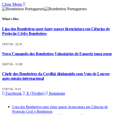
Close Menu
What's Hot
Liga dos Bombeiros quer fazer nascer licenciatura em Ciências de
Proteção Civil e Bombeiros
23/07/26 - 22:31
Novo Comando dos Bombeiros Voluntários de Esmoriz toma posse
20/07/26 - 11:09
Chefe dos Bombeiros da Covilhã distinguido com Voto de Louvor
após missão internacional
17/07/26 - 0:13
Facebook
X (Twitter)
Instagram
Últimas Notícias
Liga dos Bombeiros quer fazer nascer licenciatura em Ciências de
Proteção Civil e Bombeiros