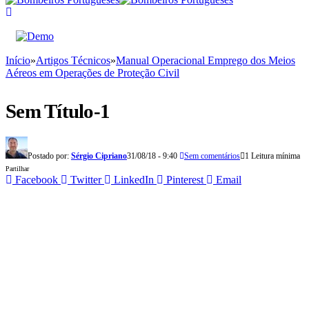
Início
»
Artigos Técnicos
»
Manual Operacional Emprego dos Meios
Aéreos em Operações de Proteção Civil
Sem Título-1
Postado por:
Sérgio Cipriano
31/08/18 - 9:40
Sem comentários
1 Leitura mínima
Partilhar
Facebook
Twitter
LinkedIn
Pinterest
Email