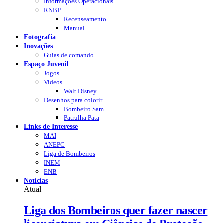
Informações Operacionais
RNBP
Recenseamento
Manual
Fotografia
Inovações
Guias de comando
Espaço Juvenil
Jogos
Videos
Walt Disney
Desenhos para colorir
Bombeiro Sam
Patrulha Pata
Links de Interesse
MAI
ANEPC
Liga de Bombeiros
INEM
ENB
Notícias
Atual
Liga dos Bombeiros quer fazer nascer