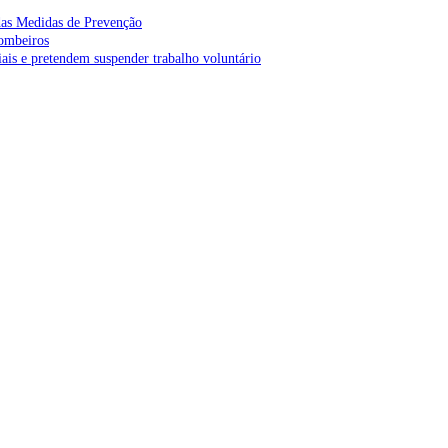
as Medidas de Prevenção
bombeiros
is e pretendem suspender trabalho voluntário