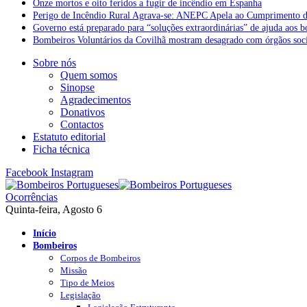
Onze mortos e oito feridos a fugir de incêndio em Espanha
Perigo de Incêndio Rural Agrava-se: ANEPC Apela ao Cumprimento d
Governo está preparado para “soluções extraordinárias” de ajuda aos 
Bombeiros Voluntários da Covilhã mostram desagrado com órgãos socia
Sobre nós
Quem somos
Sinopse
Agradecimentos
Donativos
Contactos
Estatuto editorial
Ficha técnica
Facebook
Instagram
Ocorrências
Quinta-feira, Agosto 6
Início
Bombeiros
Corpos de Bombeiros
Missão
Tipo de Meios
Legislação