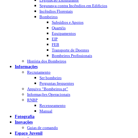
Legislação Estruturante
Segurança contra Incêndios em Edificios
Incêndios Florestais
Bombeiros
Subsídios e Apoios
Quartéis
Equipamentos
EIP
FEB
Transporte de Doentes
Bombeiros Profissionais
História dos Bombeiros
Informações
Recrutamento
Ser bombeiro
Perguntas frequentes
Arquivo “Bombeiros.pt”
Informações Operacionais
RNBP
Recenseamento
Manual
Fotografia
Inovações
Guias de comando
Espaço Juvenil