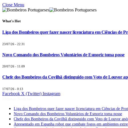
Close Menu
What's Hot
Liga dos Bombeiros quer fazer nascer licenciatura em Ciências de Pr
23/07/26 - 22:31
Novo Comando dos Bombeiros Voluntários de Esmoriz toma posse
20/07/26 - 11:09
Chefe dos Bombeiros da Covilhã distinguido com Voto de Louvor apó
17/07/26 - 0:13
Facebook
X (Twitter)
Instagram
Últimas Notícias
Liga dos Bombeiros quer fazer nascer licenciatura em Ciências de Pro
Novo Comando dos Bombeiros Voluntários de Esmoriz toma posse
Chefe dos Bombeiros da Covilhã distinguido com Voto de Louvor após
Apresentado em Espanha robot que combate fogos em ambientes extr