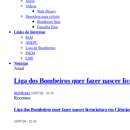
Jogos
Videos
Walt Disney
Desenhos para colorir
Bombeiro Sam
Patrulha Pata
Links de Interesse
MAI
ANEPC
Liga de Bombeiros
INEM
ENB
Notícias
Atual
Liga dos Bombeiros quer fazer nascer li
NOTÍCIAS
23/07/26 - 22:31
Recentes
Liga dos Bombeiros quer fazer nascer licenciatura em Ciências
23/07/26 - 22:31