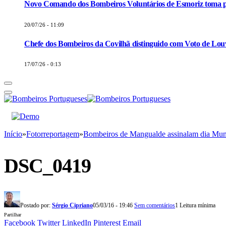
Novo Comando dos Bombeiros Voluntários de Esmoriz toma p
20/07/26 - 11:09
Chefe dos Bombeiros da Covilhã distinguido com Voto de Louv
17/07/26 - 0:13
Início
»
Fotorreportagem
»
Bombeiros de Mangualde assinalam dia Mund
DSC_0419
Postado por:
Sérgio Cipriano
05/03/16 - 19:46
Sem comentários
1 Leitura mínima
Partilhar
Facebook
Twitter
LinkedIn
Pinterest
Email