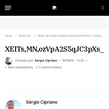
Início
»
Notícias
»
Mais de meia centena de bombeiros combatem fogo em Vila Real
XElTs,MN,ozVpA2S5qJC3pXs_
Postado por:
Sérgio Cipriano
19/08/12 - 11:32
Sem comentários
1 Leitura mínima
Sérgio Cipriano