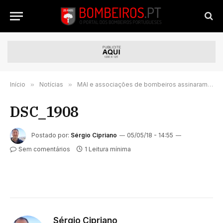
Início
»
Notícias
»
MAI e associações de bombeiros assinaram protocolos para a constituição de 75 EIP´s
DSC_1908
Postado por:
Sérgio Cipriano
05/05/18 - 14:55
Sem comentários
1 Leitura mínima
Sérgio Cipriano