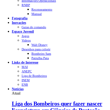
Informações Operacionais
RNBP
Recenseamento
Manual
Fotografia
Inovações
Guias de comando
Espaço Juvenil
Jogos
Videos
Walt Disney
Desenhos para colorir
Bombeiro Sam
Patrulha Pata
Links de Interesse
MAI
ANEPC
Liga de Bombeiros
INEM
ENB
Notícias
Atual
Liga dos Bombeiros quer fazer nascer