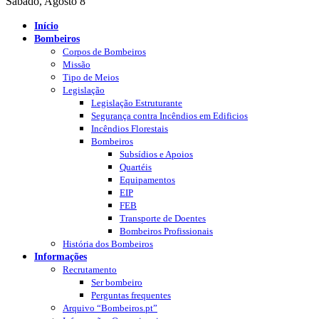
Sábado, Agosto 8
Início
Bombeiros
Corpos de Bombeiros
Missão
Tipo de Meios
Legislação
Legislação Estruturante
Segurança contra Incêndios em Edificios
Incêndios Florestais
Bombeiros
Subsídios e Apoios
Quartéis
Equipamentos
EIP
FEB
Transporte de Doentes
Bombeiros Profissionais
História dos Bombeiros
Informações
Recrutamento
Ser bombeiro
Perguntas frequentes
Arquivo “Bombeiros.pt”