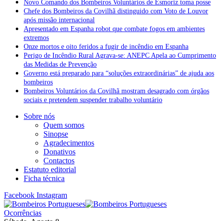
Novo Comando dos Bombeiros Voluntários de Esmoriz toma posse
Chefe dos Bombeiros da Covilhã distinguido com Voto de Louvor
após missão internacional
Apresentado em Espanha robot que combate fogos em ambientes
extremos
Onze mortos e oito feridos a fugir de incêndio em Espanha
Perigo de Incêndio Rural Agrava-se: ANEPC Apela ao Cumprimento
das Medidas de Prevenção
Governo está preparado para “soluções extraordinárias” de ajuda aos
bombeiros
Bombeiros Voluntários da Covilhã mostram desagrado com órgãos
sociais e pretendem suspender trabalho voluntário
Sobre nós
Quem somos
Sinopse
Agradecimentos
Donativos
Contactos
Estatuto editorial
Ficha técnica
Facebook
Instagram
Ocorrências