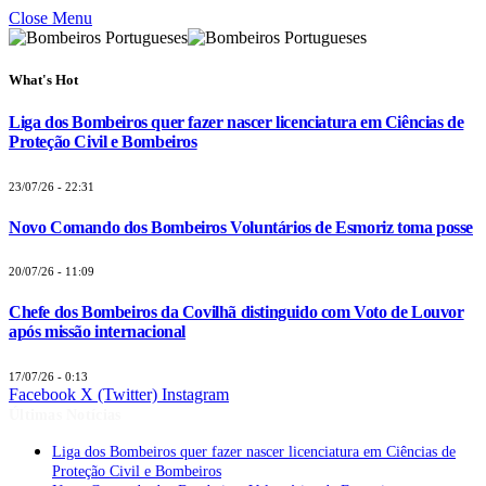
Close Menu
What's Hot
Liga dos Bombeiros quer fazer nascer licenciatura em Ciências de
Proteção Civil e Bombeiros
23/07/26 - 22:31
Novo Comando dos Bombeiros Voluntários de Esmoriz toma posse
20/07/26 - 11:09
Chefe dos Bombeiros da Covilhã distinguido com Voto de Louvor
após missão internacional
17/07/26 - 0:13
Facebook
X (Twitter)
Instagram
Últimas Notícias
Liga dos Bombeiros quer fazer nascer licenciatura em Ciências de
Proteção Civil e Bombeiros