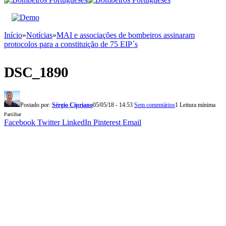
Início
»
Notícias
»
MAI e associações de bombeiros assinaram
protocolos para a constituição de 75 EIP´s
DSC_1890
Postado por:
Sérgio Cipriano
05/05/18 - 14:53
Sem comentários
1 Leitura mínima
Partilhar
Facebook
Twitter
LinkedIn
Pinterest
Email