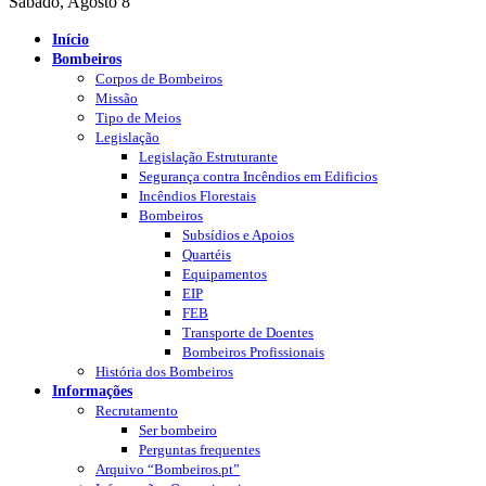
Sábado, Agosto 8
Início
Bombeiros
Corpos de Bombeiros
Missão
Tipo de Meios
Legislação
Legislação Estruturante
Segurança contra Incêndios em Edificios
Incêndios Florestais
Bombeiros
Subsídios e Apoios
Quartéis
Equipamentos
EIP
FEB
Transporte de Doentes
Bombeiros Profissionais
História dos Bombeiros
Informações
Recrutamento
Ser bombeiro
Perguntas frequentes
Arquivo “Bombeiros.pt”