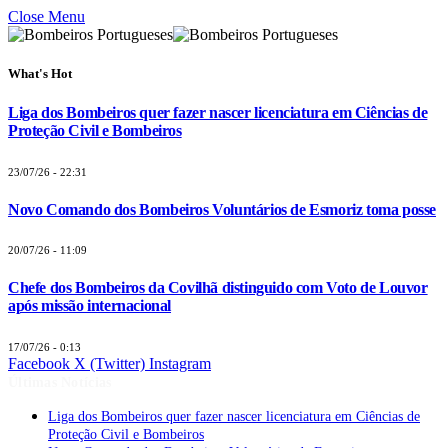
Close Menu
What's Hot
Liga dos Bombeiros quer fazer nascer licenciatura em Ciências de
Proteção Civil e Bombeiros
23/07/26 - 22:31
Novo Comando dos Bombeiros Voluntários de Esmoriz toma posse
20/07/26 - 11:09
Chefe dos Bombeiros da Covilhã distinguido com Voto de Louvor
após missão internacional
17/07/26 - 0:13
Facebook
X (Twitter)
Instagram
Últimas Notícias
Liga dos Bombeiros quer fazer nascer licenciatura em Ciências de
Proteção Civil e Bombeiros