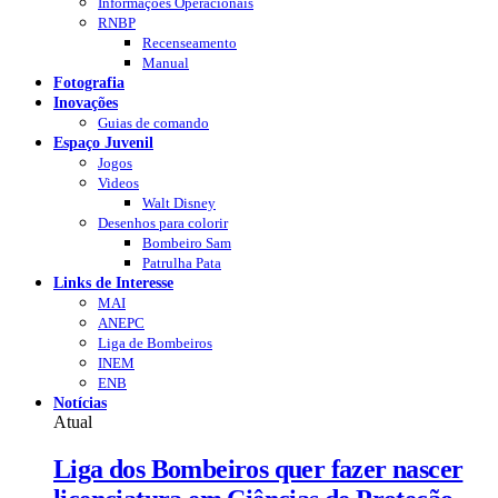
Informações Operacionais
RNBP
Recenseamento
Manual
Fotografia
Inovações
Guias de comando
Espaço Juvenil
Jogos
Videos
Walt Disney
Desenhos para colorir
Bombeiro Sam
Patrulha Pata
Links de Interesse
MAI
ANEPC
Liga de Bombeiros
INEM
ENB
Notícias
Atual
Liga dos Bombeiros quer fazer nascer