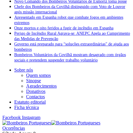
Novo Comando dos Bombeiros Voluntários de Esmoriz toma posse
Chefe dos Bombeiros da Covilhã distinguido com Voto de Louvor
após missão internacional
Apresentado em Espanha robot que combate fogos em ambientes
extremos
Onze mortos e oito feridos a fugir de incêndio em Espanha
Perigo de Incêndio Rural Agrava-se: ANEPC Apela ao Cumprimento
das Medidas de Prevenção
Governo está preparado para “soluções extraordinárias” de ajuda aos
bombeiros
Bombeiros Voluntários da Covilhã mostram desagrado com órgãos
sociais e pretendem suspender trabalho voluntário
Sobre nós
Quem somos
Sinopse
Agradecimentos
Donativos
Contactos
Estatuto editorial
Ficha técnica
Facebook
Instagram
Ocorrências