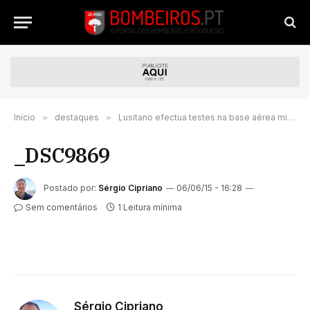
Início
»
destaques
»
Lusitano efectua testes na base aérea militar de Maceda, em Ovar
_DSC9869
Postado por:
Sérgio Cipriano
06/06/15 - 16:28
Sem comentários
1 Leitura mínima
Sérgio Cipriano