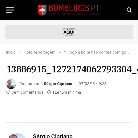
Início
»
Fotorreportagem
»
“…logo à noite não contes comigo, nem com o Luís.”
13886915_1272174062793304_
Postado por:
Sérgio Cipriano
07/08/16 - 9:23
Sem comentários
1 Leitura mínima
Sérgio Cipriano